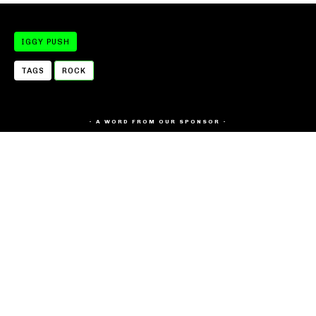
IGGY PUSH
TAGS
ROCK
- A WORD FROM OUR SPONSOR -