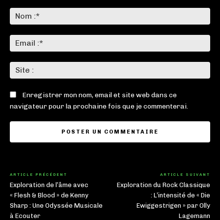
Commenter
:
No
:*
Ema
:*
Sit
:
Enregistrer mon nom, email et site web dans ce
navigateur pour la prochaine fois que je commenterai.
ARTICLE PRÉCÉDENT
ARTICLE SUIVANT
Exploration de l’âme avec
Exploration du Rock Classique
« Flesh & Blood » de Kenny
: L’intensité de « Die
Sharp : Une Odyssée Musicale
Ewiggestrigen » par Olly
à Ecouter
Lagemann