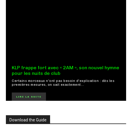
KLP frappe fort avec « 2AM », son nouvel hymne
pour les nuits de club
Certains morceaux n'ont pas besoin d'explication : dès les
premières mesures, on sait exactement...
LIRE LA SUITE
Download the Guide