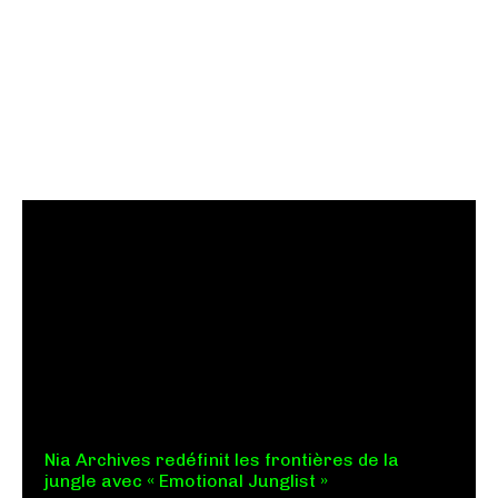
Nia Archives redéfinit les frontières de la
jungle avec « Emotional Junglist »