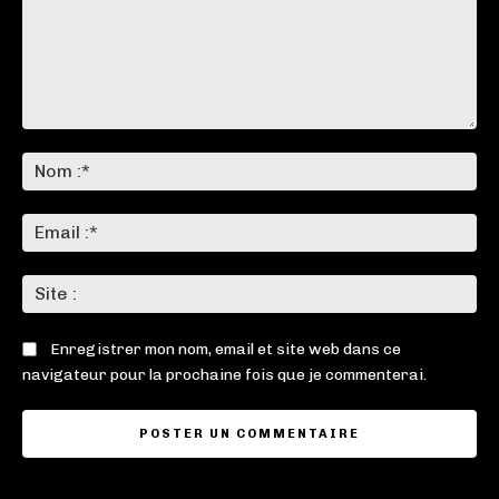
Commenter
:
No
:*
Ema
:*
Sit
:
Enregistrer mon nom, email et site web dans ce
navigateur pour la prochaine fois que je commenterai.