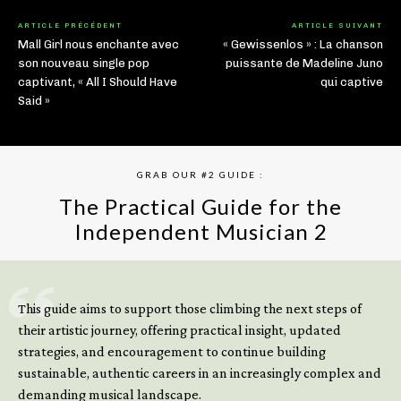
ARTICLE PRÉCÉDENT
ARTICLE SUIVANT
Mall Girl nous enchante avec
« Gewissenlos » : La chanson
son nouveau single pop
puissante de Madeline Juno
captivant, « All I Should Have
qui captive
Said »
GRAB OUR #2 GUIDE :
The Practical Guide for the
Independent Musician 2
GET YOUR BOOK NOW
This guide aims to support those climbing the next steps of
their artistic journey, offering practical insight, updated
strategies, and encouragement to continue building
sustainable, authentic careers in an increasingly complex and
demanding musical landscape.