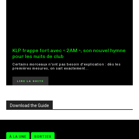
KLP frappe fort avec « 2AM », son nouvel hymne
pour les nuits de club
Certains morceaux n'ont pas besoin d'explication : dès les
premières mesures, on sait exactement...
LIRE LA SUITE
Download the Guide
À LA UNE
SORTIES