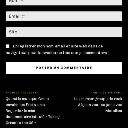
:*
Ema
:*
Sit
:
Enregistrer mon nom, email et site web dans ce
navigateur pour la prochaine fois que je commenterai.
ARTICLE PRÉCÉDENT
ARTICLE SUIVANT
Quand la musique Grime
Le premier groupe de rock
envahit les Etats-unis.
Afghan veut sa jam avec
Regardez le mini-
Metallica
documentaire intitulé « Taking
Grime to the US »