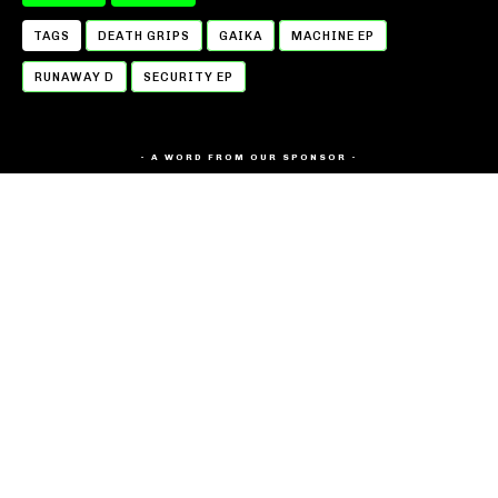
TAGS
DEATH GRIPS
GAIKA
MACHINE EP
RUNAWAY D
SECURITY EP
- A WORD FROM OUR SPONSOR -