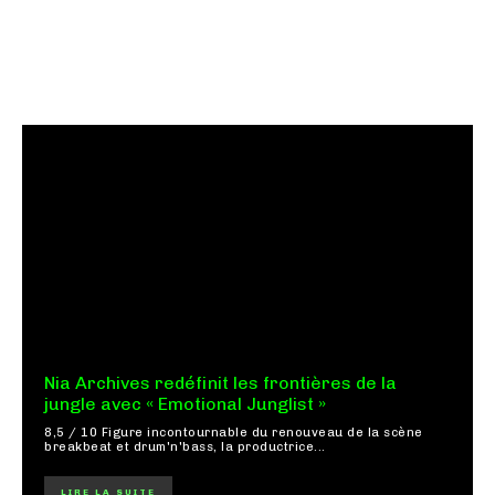
Nia Archives redéfinit les frontières de la
jungle avec « Emotional Junglist »
8,5 / 10 Figure incontournable du renouveau de la scène
breakbeat et drum'n'bass, la productrice...
LIRE LA SUITE