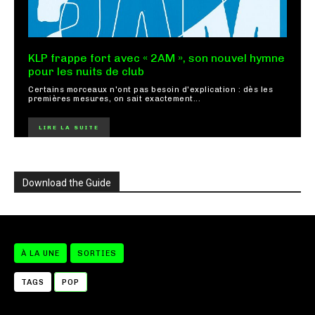
KLP frappe fort avec « 2AM », son nouvel hymne
pour les nuits de club
Certains morceaux n'ont pas besoin d'explication : dès les
premières mesures, on sait exactement...
LIRE LA SUITE
Download the Guide
À LA UNE
SORTIES
TAGS
POP