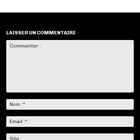
LAISSER UN COMMENTAIRE
Commenter
:
No
:*
Ema
:*
Sit