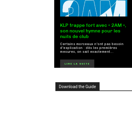
KLP frappe fort avec « 2AM »,
son nouvel hymne pour les
nuits de club
Certains morceaux n'ont pas besoin
d'explication : dès les premières
mesures, on sait exactement...
LIRE LA SUITE
Download the Guide