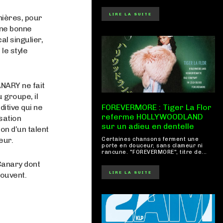
LIRE LA SUITE
ières, pour
une bonne
l singulier,
le style
ANARY ne fait
 groupe, il
itive qui ne
FOREVERMORE : Tiger La Flor
referme HOLLYWOODLAND
sation
sur un adieu en dentelle
on d’un talent
eur.
Certaines chansons ferment une
porte en douceur, sans clameur ni
rancune. "FOREVERMORE", titre de...
Canary dont
LIRE LA SUITE
souvent.