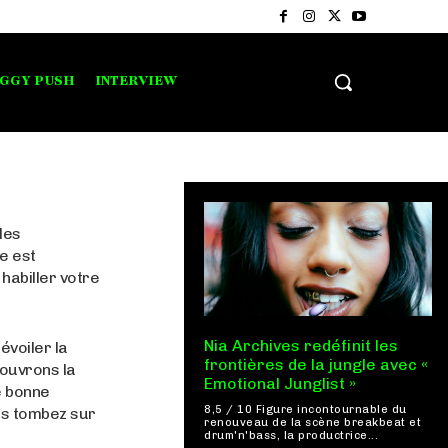
IGGY PUSH
INTERVIEW
les
e est
habiller votre
Nia Archives redéfinit les
évoiler la
frontières de la jungle avec «
ouvrons la
Emotional Junglist »
e bonne
8,5 / 10 Figure incontournable du
us tombez sur
renouveau de la scène breakbeat et
drum'n'bass, la productrice...