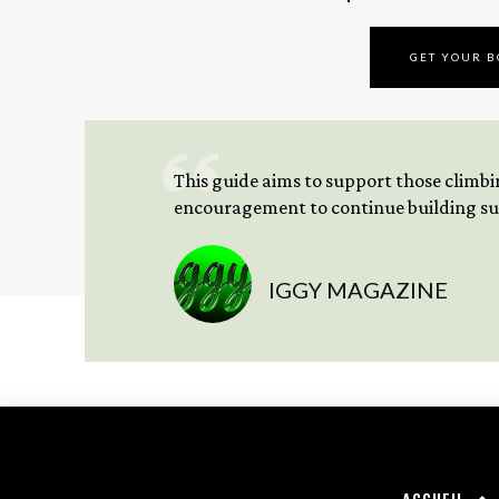
GET YOUR 
This guide aims to support those climbing
encouragement to continue building sus
IGGY MAGAZINE
ACCUEIL