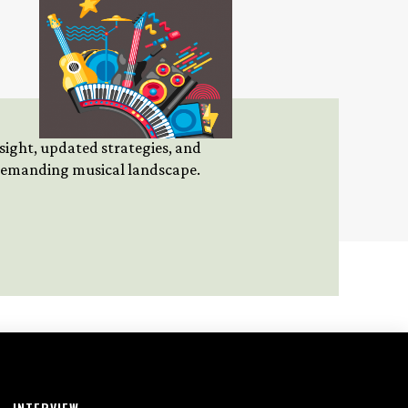
insight, updated strategies, and
 demanding musical landscape.
INTERVIEW