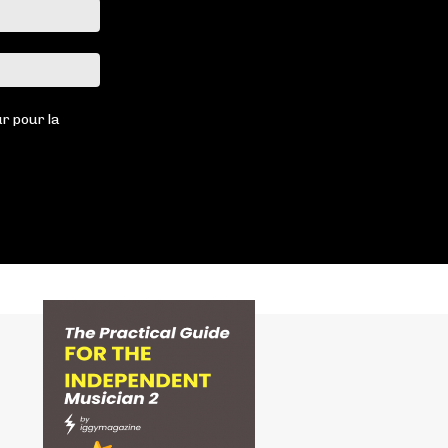
Email
:*
Site
:
r pour la