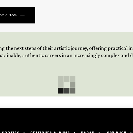
BOOK NOW
 the next steps of their artistic journey, offering practical 
tainable, authentic careers in an increasingly complex and
SORTIES
CRITIQUES ALBUMS
RADAR
IGGY PUSH