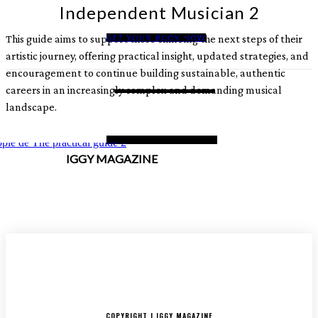
Independent Musician 2
This guide aims to support those climbing the next steps of their
GET YOUR BOOK NOW
artistic journey, offering practical insight, updated strategies, and
encouragement to continue building sustainable, authentic
careers in an increasingly complex and demanding musical
landscape.
IGGY MAGAZINE
ACCUEIL
SORTIES
CRITIQUES ALBUMS
RADAR
IGGY PUSH
INTERVIEW
COPYRIGHT | IGGY MAGAZINE