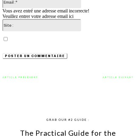
:*
Vous avez entré une adresse email incorrecte!
Veuillez entrer votre adresse email ici
Site
:
Enregistrer mon nom, email et site web dans ce
navigateur pour la prochaine fois que je commenterai.
ARTICLE PRÉCÉDENT
ARTICLE SUIVANT
“Oh Mama” de Lewis Fitzgerald,
« Spacewalker » d’Ay Wing : Un
un chant d’espoir au rythme de
Voyage Cosmique et Sensuel
l’Afrobeat
GRAB OUR #2 GUIDE :
The Practical Guide for the