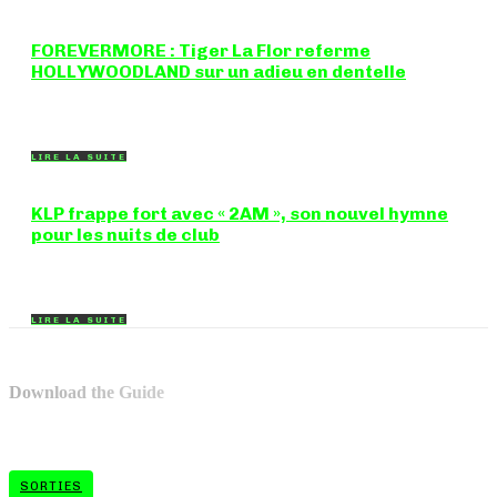
FOREVERMORE : Tiger La Flor referme
HOLLYWOODLAND sur un adieu en dentelle
Certaines chansons ferment une porte en douceur, sans clameur
ni rancune. "FOREVERMORE", titre de...
LIRE LA SUITE
KLP frappe fort avec « 2AM », son nouvel hymne
pour les nuits de club
Certains morceaux n'ont pas besoin d'explication : dès les
premières mesures, on sait exactement...
LIRE LA SUITE
Download the Guide
SORTIES