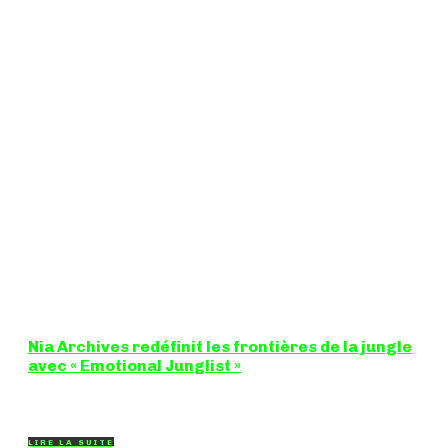
Nia Archives redéfinit les frontières de la jungle
avec « Emotional Junglist »
8,5 / 10 Figure incontournable du renouveau de la scène
breakbeat et drum'n'bass, la productrice...
LIRE LA SUITE