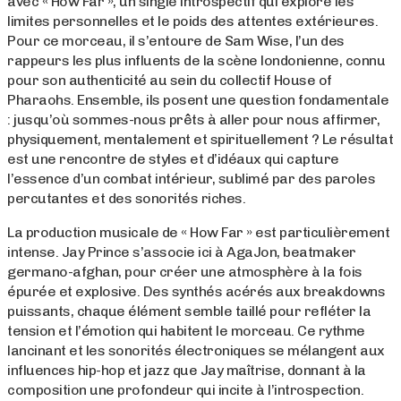
avec « How Far », un single introspectif qui explore les
limites personnelles et le poids des attentes extérieures.
Pour ce morceau, il s’entoure de Sam Wise, l’un des
rappeurs les plus influents de la scène londonienne, connu
pour son authenticité au sein du collectif House of
Pharaohs. Ensemble, ils posent une question fondamentale
: jusqu’où sommes-nous prêts à aller pour nous affirmer,
physiquement, mentalement et spirituellement ? Le résultat
est une rencontre de styles et d’idéaux qui capture
l’essence d’un combat intérieur, sublimé par des paroles
percutantes et des sonorités riches.
La production musicale de « How Far » est particulièrement
intense. Jay Prince s’associe ici à AgaJon, beatmaker
germano-afghan, pour créer une atmosphère à la fois
épurée et explosive. Des synthés acérés aux breakdowns
puissants, chaque élément semble taillé pour refléter la
tension et l’émotion qui habitent le morceau. Ce rythme
lancinant et les sonorités électroniques se mélangent aux
influences hip-hop et jazz que Jay maîtrise, donnant à la
composition une profondeur qui incite à l’introspection.