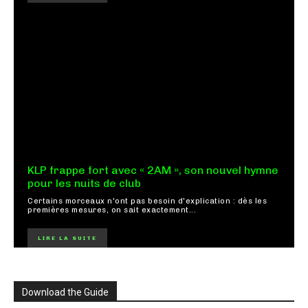
KLP frappe fort avec « 2AM », son nouvel hymne
pour les nuits de club
Certains morceaux n'ont pas besoin d'explication : dès les
premières mesures, on sait exactement...
LIRE LA SUITE
Download the Guide