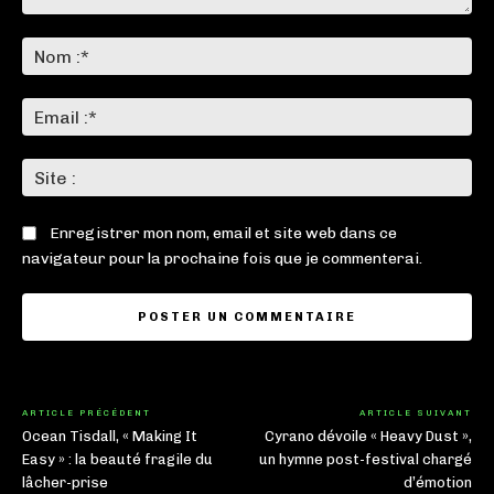
Commenter
:
No
:*
Ema
:*
Sit
:
Enregistrer mon nom, email et site web dans ce
navigateur pour la prochaine fois que je commenterai.
ARTICLE PRÉCÉDENT
ARTICLE SUIVANT
Ocean Tisdall, « Making It
Cyrano dévoile « Heavy Dust »,
Easy » : la beauté fragile du
un hymne post-festival chargé
lâcher-prise
d’émotion