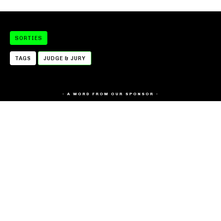
SORTIES
TAGS
JUDGE & JURY
- A WORD FROM OUR SPONSOR -