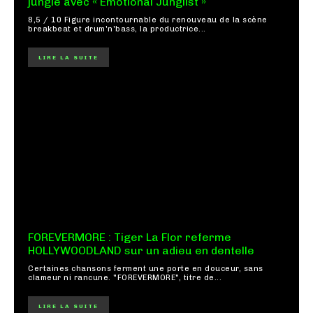
jungle avec « Emotional Junglist »
8,5 / 10 Figure incontournable du renouveau de la scène
breakbeat et drum'n'bass, la productrice...
LIRE LA SUITE
FOREVERMORE : Tiger La Flor referme
HOLLYWOODLAND sur un adieu en dentelle
Certaines chansons ferment une porte en douceur, sans
clameur ni rancune. "FOREVERMORE", titre de...
LIRE LA SUITE