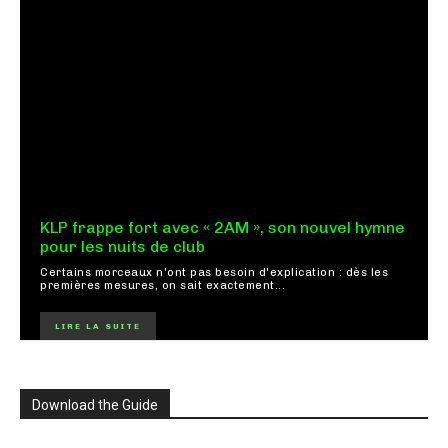
KLP frappe fort avec « 2AM », son nouvel hymne
pour les nuits de club
Certains morceaux n'ont pas besoin d'explication : dès les
premières mesures, on sait exactement...
LIRE LA SUITE
Download the Guide