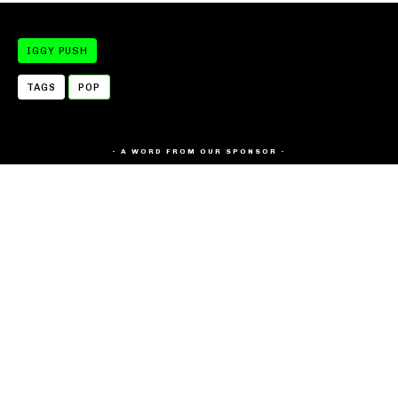
IGGY PUSH
TAGS
POP
- A WORD FROM OUR SPONSOR -