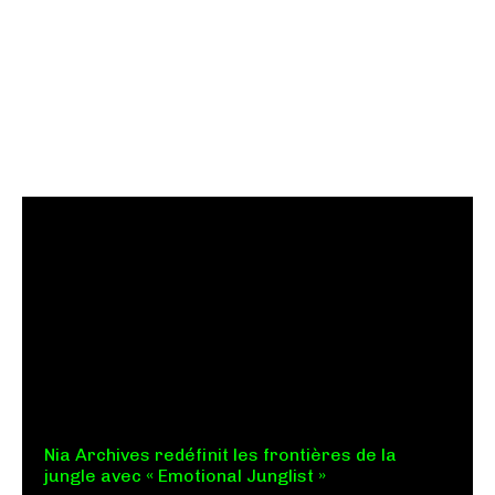
Nia Archives redéfinit les frontières de la
jungle avec « Emotional Junglist »