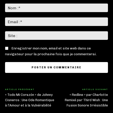
Commenter
:
No
:*
Ema
:*
Sit
:
Enregistrer mon nom, email et site web dans ce
navigateur pour la prochaine fois que je commenterai.
ARTICLE PRÉCÉDENT
ARTICLE SUIVANT
« Todo Mi Corazón » de Johnny
« Redline » par Charlotte
Cisneros : Une Ode Romantique
Remixé par Third Wish : Une
à l’Amour et à la Vulnérabilité
Fusion Sonore Irrésistible