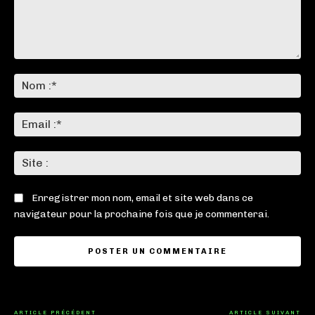
Commenter
:
No
:*
Ema
:*
Sit
:
Enregistrer mon nom, email et site web dans ce
navigateur pour la prochaine fois que je commenterai.
ARTICLE PRÉCÉDENT
ARTICLE SUIVANT