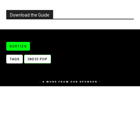
Download the Guide
SORTIES
TAGS
INDIE POP
- A WORD FROM OUR SPONSOR -