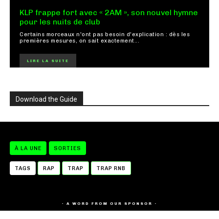
KLP frappe fort avec « 2AM », son nouvel hymne
pour les nuits de club
Certains morceaux n'ont pas besoin d'explication : dès les
premières mesures, on sait exactement...
LIRE LA SUITE
Download the Guide
À LA UNE
SORTIES
TAGS
RAP
TRAP
TRAP RNB
- A WORD FROM OUR SPONSOR -