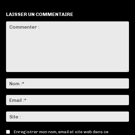
LAISSER UN COMMENTAIRE
Commenter
:
No
:*
Ema
:*
Sit
:
Enregistrer mon nom, email et site web dans ce