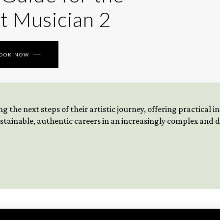
t Musician 2
BOOK NOW
 the next steps of their artistic journey, offering practical 
tainable, authentic careers in an increasingly complex and