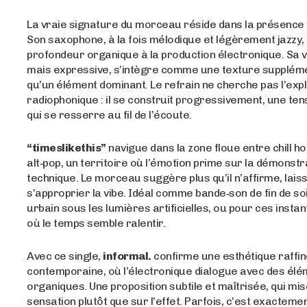
La vraie signature du morceau réside dans la présence 
Son saxophone, à la fois mélodique et légèrement jazzy,
profondeur organique à la production électronique. Sa v
mais expressive, s’intègre comme une texture suppléme
qu’un élément dominant. Le refrain ne cherche pas l’exp
radiophonique : il se construit progressivement, une te
qui se resserre au fil de l’écoute.
“timeslikethis”
navigue dans la zone floue entre chill h
alt‑pop, un territoire où l’émotion prime sur la démonstr
technique. Le morceau suggère plus qu’il n’affirme, laiss
s’approprier la vibe. Idéal comme bande‑son de fin de soi
urbain sous les lumières artificielles, ou pour ces inst
où le temps semble ralentir.
Avec ce single,
informal.
confirme une esthétique raffin
contemporaine, où l’électronique dialogue avec des élé
organiques. Une proposition subtile et maîtrisée, qui mis
sensation plutôt que sur l’effet. Parfois, c’est exactement