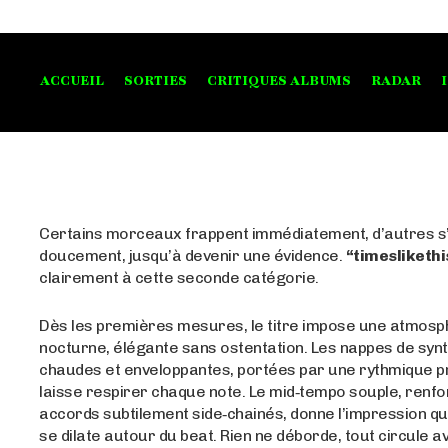
ACCUEIL
SORTIES
CRITIQUES ALBUMS
RADAR
Certains morceaux frappent immédiatement, d’autres s’i
doucement, jusqu’à devenir une évidence.
“timeslikethi
clairement à cette seconde catégorie.
Dès les premières mesures, le titre impose une atmos
nocturne, élégante sans ostentation. Les nappes de syn
chaudes et enveloppantes, portées par une rythmique p
laisse respirer chaque note. Le mid‑tempo souple, renf
accords subtilement side‑chainés, donne l’impression q
se dilate autour du beat. Rien ne déborde, tout circule ave