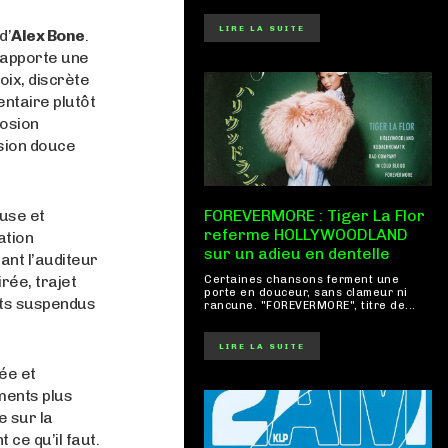
LIRE LA SUITE
d’
Alex Bone
.
 apporte une
oix, discrète
ntaire plutôt
losion
nsion douce
ouse et
FOREVERMORE : Tiger La Flor
referme HOLLYWOODLAND
ation
sur un adieu en dentelle
ant l’auditeur
rée, trajet
Certaines chansons ferment une
porte en douceur, sans clameur ni
ants suspendus
rancune. "FOREVERMORE", titre de...
LIRE LA SUITE
ée et
ments plus
e sur la
 ce qu’il faut.