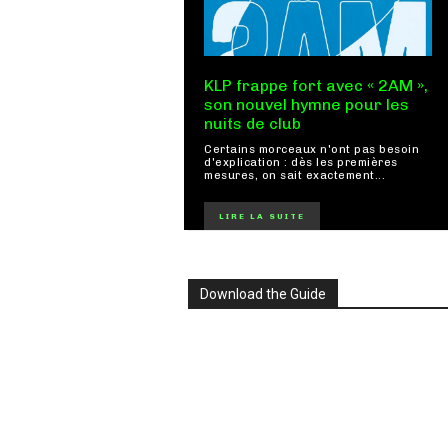
KLP frappe fort avec « 2AM »,
son nouvel hymne pour les
nuits de club
Certains morceaux n'ont pas besoin
d'explication : dès les premières
mesures, on sait exactement...
LIRE LA SUITE
Download the Guide