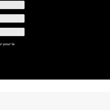
Nom
:*
Email
:*
Site
:
r pour la