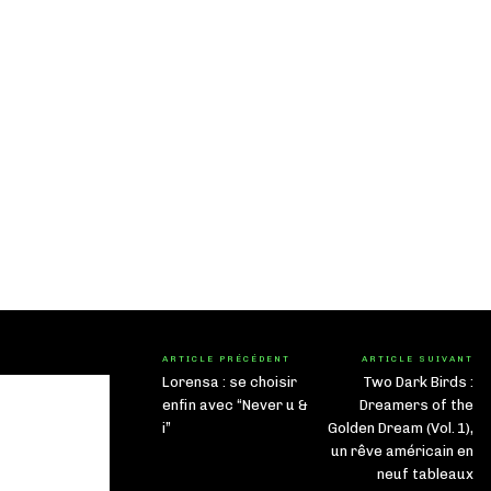
ARTICLE PRÉCÉDENT
ARTICLE SUIVANT
Lorensa : se choisir
Two Dark Birds :
enfin avec “Never u &
Dreamers of the
i”
Golden Dream (Vol. 1),
un rêve américain en
neuf tableaux