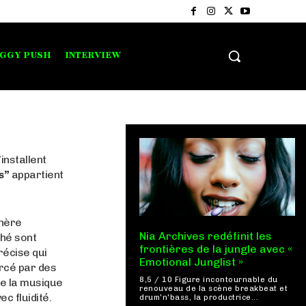
IGGY PUSH
INTERVIEW
nstallent
s”
appartient
phère
Nia Archives redéfinit les
thé sont
frontières de la jungle avec «
récise qui
Emotional Junglist »
orcé par des
8,5 / 10 Figure incontournable du
ue la musique
renouveau de la scène breakbeat et
c fluidité.
drum'n'bass, la productrice...