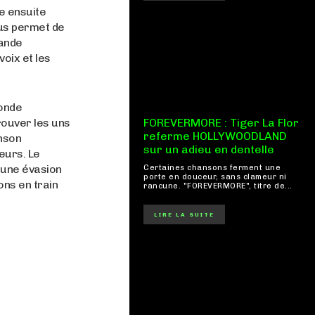
e ensuite
ous permet de
rande
oix et les
monde
rouver les uns
FOREVERMORE : Tiger La Flor
referme HOLLYWOODLAND
anson
sur un adieu en dentelle
eurs. Le
 une évasion
Certaines chansons ferment une
porte en douceur, sans clameur ni
ons en train
rancune. "FOREVERMORE", titre de...
LIRE LA SUITE