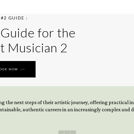
#2 GUIDE :
 Guide for the
t Musician 2
BOOK NOW
 the next steps of their artistic journey, offering practical 
tainable, authentic careers in an increasingly complex and