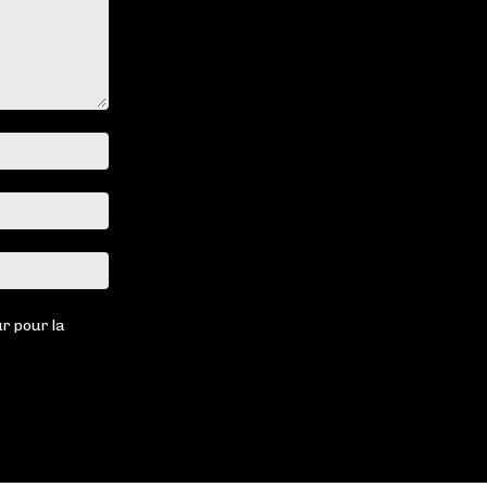
Nom
:*
Email
:*
Site
:
r pour la