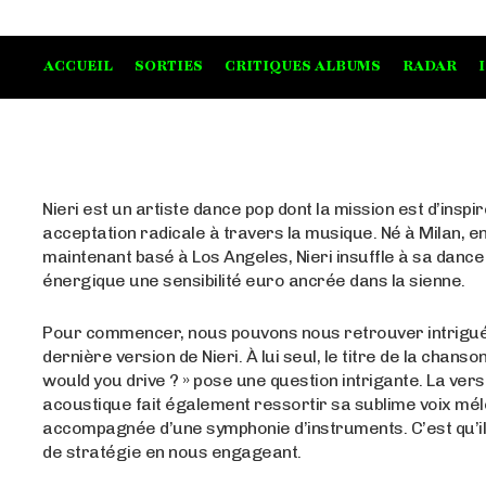
ACCUEIL
SORTIES
CRITIQUES ALBUMS
RADAR
Nieri est un artiste dance pop dont la mission est d’inspi
acceptation radicale à travers la musique. Né à Milan, en 
maintenant basé à Los Angeles, Nieri insuffle à sa dance
énergique une sensibilité euro ancrée dans la sienne.
Pour commencer, nous pouvons nous retrouver intrigué
dernière version de Nieri. À lui seul, le titre de la chans
would you drive ? » pose une question intrigante. La vers
acoustique fait également ressortir sa sublime voix mé
accompagnée d’une symphonie d’instruments. C’est qu’il
de stratégie en nous engageant.