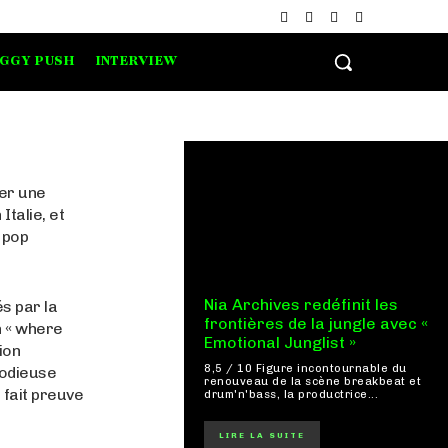
IGGY PUSH
INTERVIEW
rer une
Italie, et
 pop
Nia Archives redéfinit les
s par la
frontières de la jungle avec «
on « where
Emotional Junglist »
ion
8,5 / 10 Figure incontournable du
lodieuse
renouveau de la scène breakbeat et
 fait preuve
drum'n'bass, la productrice...
LIRE LA SUITE