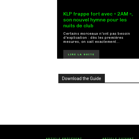
KLP frappe fort avec « 2AM »,
son nouvel hymne pour les
nuits de club
Certains morceaux n'ont pas besoin
d'explication : dès les premières
mesures, on sait exactement...
LIRE LA SUITE
Download the Guide
ARTICLE PRÉCÉDENT
ARTICLE SUIVANT