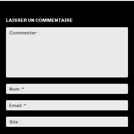
LAISSER UN COMMENTAIRE
Commenter
:
No
:*
Ema
:*
Sit
: