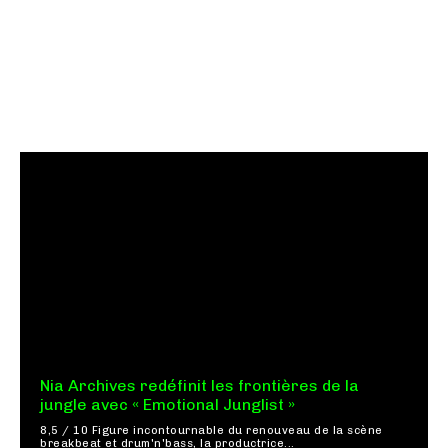
Nia Archives redéfinit les frontières de la
jungle avec « Emotional Junglist »
8,5 / 10 Figure incontournable du renouveau de la scène
breakbeat et drum'n'bass, la productrice...