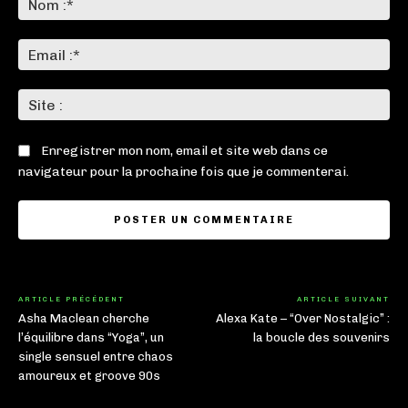
:*
Ema
:*
Sit
:
Enregistrer mon nom, email et site web dans ce
navigateur pour la prochaine fois que je commenterai.
ARTICLE PRÉCÉDENT
ARTICLE SUIVANT
Asha Maclean cherche
Alexa Kate – “Over Nostalgic” :
l’équilibre dans “Yoga”, un
la boucle des souvenirs
single sensuel entre chaos
amoureux et groove 90s