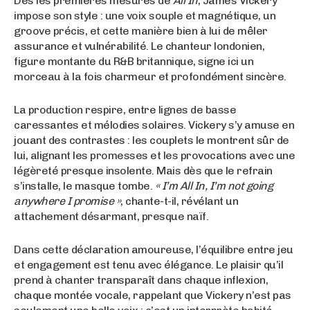
Dès les premières mesures de
All In
, James Vickery
impose son style : une voix souple et magnétique, un
groove précis, et cette manière bien à lui de mêler
assurance et vulnérabilité. Le chanteur londonien,
figure montante du R&B britannique, signe ici un
morceau à la fois charmeur et profondément sincère.
La production respire, entre lignes de basse
caressantes et mélodies solaires. Vickery s’y amuse en
jouant des contrastes : les couplets le montrent sûr de
lui, alignant les promesses et les provocations avec une
légèreté presque insolente. Mais dès que le refrain
s’installe, le masque tombe.
« I’m All In, I’m not going
anywhere I promise »
, chante-t-il, révélant un
attachement désarmant, presque naïf.
Dans cette déclaration amoureuse, l’équilibre entre jeu
et engagement est tenu avec élégance. Le plaisir qu’il
prend à chanter transparaît dans chaque inflexion,
chaque montée vocale, rappelant que Vickery n’est pas