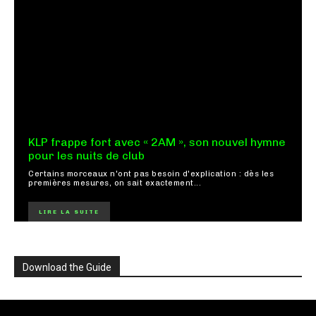
KLP frappe fort avec « 2AM », son nouvel hymne
pour les nuits de club
Certains morceaux n'ont pas besoin d'explication : dès les
premières mesures, on sait exactement...
LIRE LA SUITE
Download the Guide