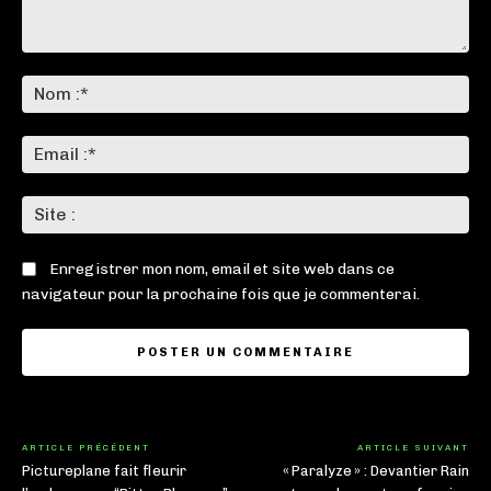
Commenter
:
No
:*
Ema
:*
Sit
:
Enregistrer mon nom, email et site web dans ce
navigateur pour la prochaine fois que je commenterai.
ARTICLE PRÉCÉDENT
ARTICLE SUIVANT
Pictureplane fait fleurir
« Paralyze » : Devantier Rain