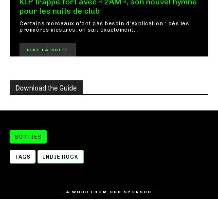
KLP frappe fort avec « 2AM », son nouvel hymne
pour les nuits de club
Certains morceaux n'ont pas besoin d'explication : dès les
premières mesures, on sait exactement...
LIRE LA SUITE
Download the Guide
SORTIES
TAGS
INDIE ROCK
- A WORD FROM OUR SPONSOR -