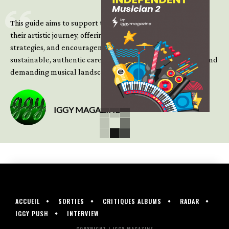
This guide aims to support those climbing the next steps of
their artistic journey, offering practical insight, updated
strategies, and encouragement to continue building
sustainable, authentic careers in an increasingly complex and
demanding musical landscape.
IGGY MAGAZINE
ACCUEIL
SORTIES
CRITIQUES ALBUMS
RADAR
IGGY PUSH
INTERVIEW
COPYRIGHT | IGGY MAGAZINE