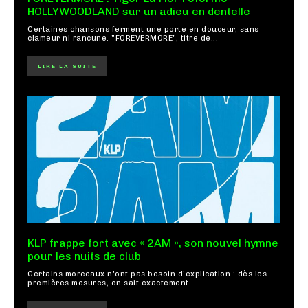
HOLLYWOODLAND sur un adieu en dentelle
Certaines chansons ferment une porte en douceur, sans
clameur ni rancune. "FOREVERMORE", titre de...
LIRE LA SUITE
KLP frappe fort avec « 2AM », son nouvel hymne
pour les nuits de club
Certains morceaux n'ont pas besoin d'explication : dès les
premières mesures, on sait exactement...