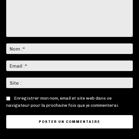
Commenter
:
No
:*
Ema
:*
Sit
:
Enregistrer mon nom, email et site web dans ce
navigateur pour la prochaine fois que je commenterai.