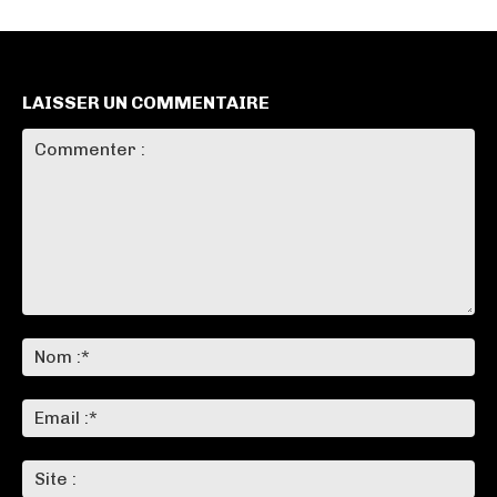
LAISSER UN COMMENTAIRE
Commenter
:
No
:*
Ema
:*
Sit
: