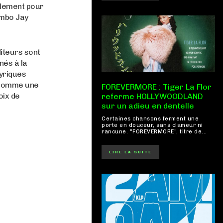
mplement pour
umbo Jay
iteurs sont
nés à la
lyriques
e comme une
FOREVERMORE : Tiger La Flor
oix de
referme HOLLYWOODLAND
sur un adieu en dentelle
Certaines chansons ferment une
porte en douceur, sans clameur ni
rancune. "FOREVERMORE", titre de...
LIRE LA SUITE