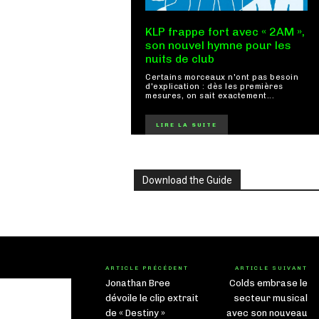
KLP frappe fort avec « 2AM »,
son nouvel hymne pour les
nuits de club
Certains morceaux n'ont pas besoin
d'explication : dès les premières
mesures, on sait exactement...
LIRE LA SUITE
Download the Guide
ARTICLE PRÉCÉDENT
ARTICLE SUIVANT
Jonathan Bree
Colds embrase le
dévoile le clip extrait
secteur musical
de « Destiny »
avec son nouveau