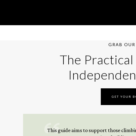
GRAB OUR 
The Practical
Independen
GET YOUR 
This guide aims to support those climbing