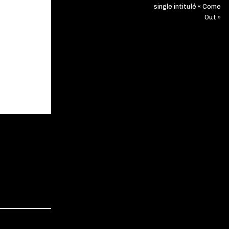
single intitulé « Come
Out »