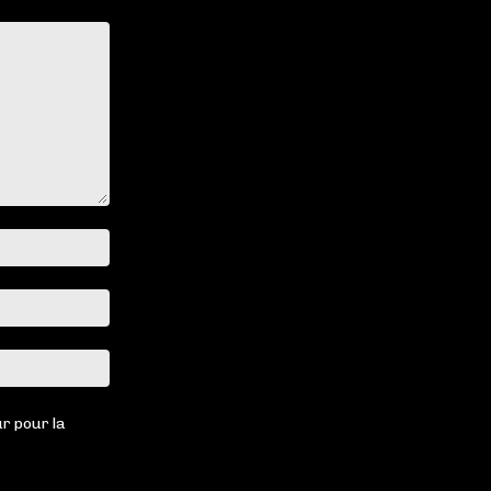
Nom
:*
Email
:*
Site
:
r pour la