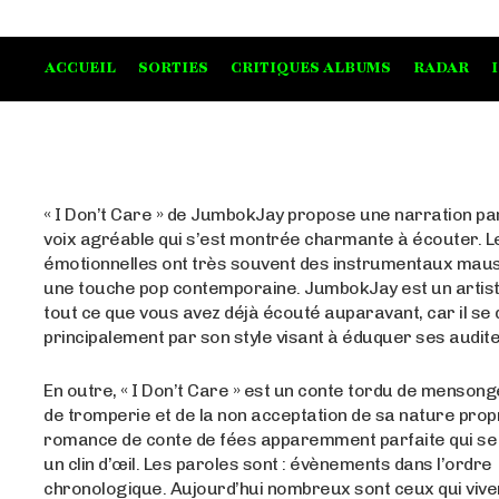
ACCUEIL
SORTIES
CRITIQUES ALBUMS
RADAR
« I Don’t Care » de JumbokJay propose une narration par
voix agréable qui s’est montrée charmante à écouter. 
émotionnelles ont très souvent des instrumentaux mau
une touche pop contemporaine. JumbokJay est un artist
tout ce que vous avez déjà écouté auparavant, car il s
principalement par son style visant à éduquer ses audit
En outre, « I Don’t Care » est un conte tordu de menso
de tromperie et de la non acceptation de sa nature prop
romance de conte de fées apparemment parfaite qui se
un clin d’œil. Les paroles sont : évènements dans l’ordre
chronologique. Aujourd’hui nombreux sont ceux qui viven