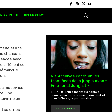
IGGY PUSH
INTERVIEW
faite et une
Les chansons
ssades avec
e différent de
e démarque
eurs.
Nia Archives redéfinit les
frontières de la jungle avec «
Emotional Junglist »
nges modernes,
8,5 / 10 Figure incontournable du
re, une
renouveau de la scène breakbeat et
 termine en
drum'n'bass, la productrice...
t selon les
LIRE LA SUITE