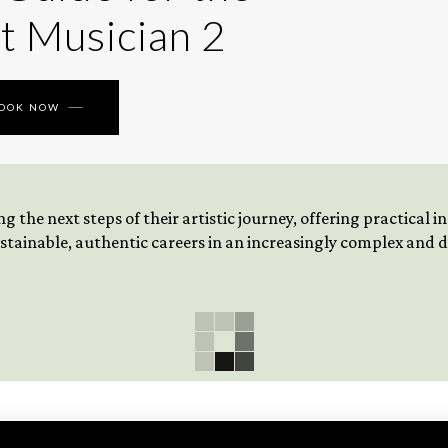
t Musician 2
BOOK NOW
 the next steps of their artistic journey, offering practical 
tainable, authentic careers in an increasingly complex and