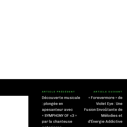
ARTICLE PRÉCÉDENT
ARTICLE SUIVANT
Découverte musicale
« Forevermore » de
: plongée en
Violet Eye : Une
apesanteur avec
Fusion Envoûtante de
« SYMPHONY OF <3 »
Mélodies et
par la chanteuse
d’Énergie Addictive