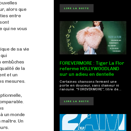
nouvelles
our, alors que
LIRE LA SUITE
rties entre
 sont
me qui ne vous
tique de sa vie
 qui
es embûches
FOREVERMORE : Tiger La Flor
ualité de la
referme HOLLYWOODLAND
sur un adieu en dentelle
ent et un
res mesures.
Certaines chansons ferment une
porte en douceur, sans clameur ni
rancune. "FOREVERMORE", titre de...
ptionnelle,
comparable.
LIRE LA SUITE
es
on à un monde
n maître. Un
eurs.