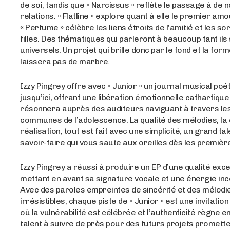
de soi, tandis que « Narcissus » reflète le passage à de 
relations. « Flatline » explore quant à elle le premier am
« Perfume » célèbre les liens étroits de l’amitié et les so
filles. Des thématiques qui parleront à beaucoup tant ils
universels. Un projet qui brille donc par le fond et la for
laissera pas de marbre.
Izzy Pingrey offre avec « Junior » un journal musical poé
jusqu’ici, offrant une libération émotionnelle cathartique
résonnera auprès des auditeurs naviguant à travers l
communes de l’adolescence. La qualité des mélodies, la q
réalisation, tout est fait avec une simplicité, un grand tal
savoir-faire qui vous saute aux oreilles dès les premiè
Izzy Pingrey a réussi à produire un EP d’une qualité exce
mettant en avant sa signature vocale et une énergie in
Avec des paroles empreintes de sincérité et des mélodi
irrésistibles, chaque piste de « Junior » est une invitati
où la vulnérabilité est célébrée et l’authenticité règne e
talent à suivre de près pour des futurs projets promett