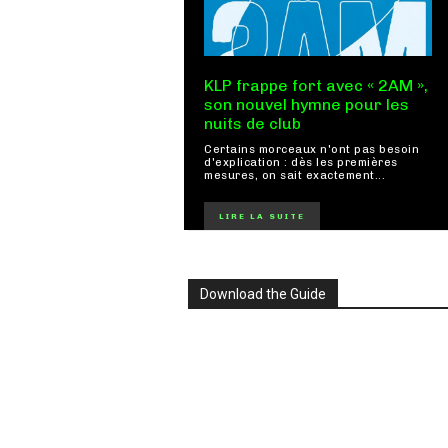
KLP frappe fort avec « 2AM »,
son nouvel hymne pour les
nuits de club
Certains morceaux n'ont pas besoin
d'explication : dès les premières
mesures, on sait exactement...
LIRE LA SUITE
Download the Guide