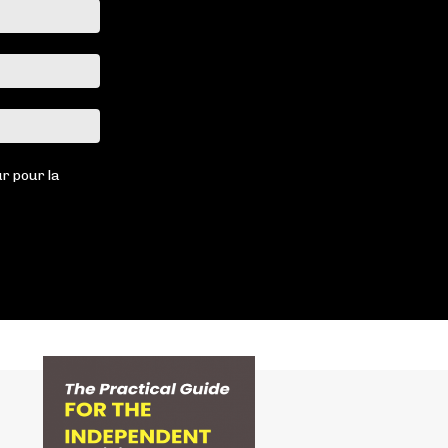
Nom
:*
Email
:*
Site
:
r pour la