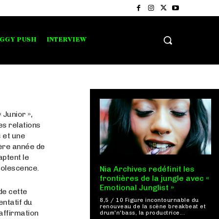
IGGY PUSH
INTERVIEW
 Junior »,
es relations
 et une
ière année de
aptent le
dolescence.
Nia Archives redéfinit les
frontières de la jungle avec «
Emotional Junglist »
de cette
8,5 / 10 Figure incontournable du
entatif du
renouveau de la scène breakbeat et
affirmation
drum'n'bass, la productrice...