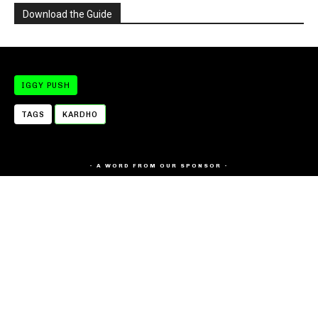
Download the Guide
IGGY PUSH
TAGS
KARDHO
- A WORD FROM OUR SPONSOR -