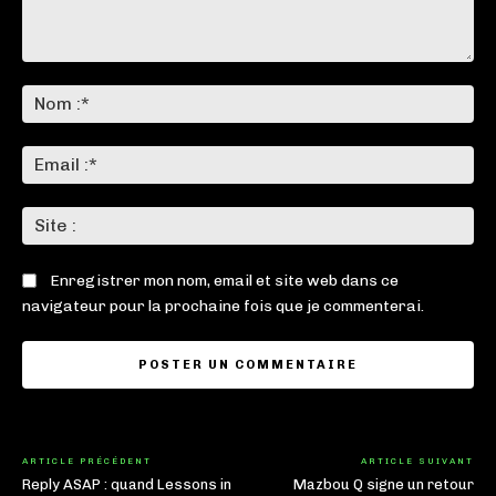
Commenter
:
No
:*
Ema
:*
Sit
:
Enregistrer mon nom, email et site web dans ce
navigateur pour la prochaine fois que je commenterai.
ARTICLE PRÉCÉDENT
ARTICLE SUIVANT
Reply ASAP : quand Lessons in
Mazbou Q signe un retour