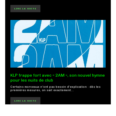
LIRE LA SUITE
KLP frappe fort avec « 2AM », son nouvel hymne
pour les nuits de club
Certains morceaux n'ont pas besoin d'explication : dès les
premières mesures, on sait exactement...
LIRE LA SUITE