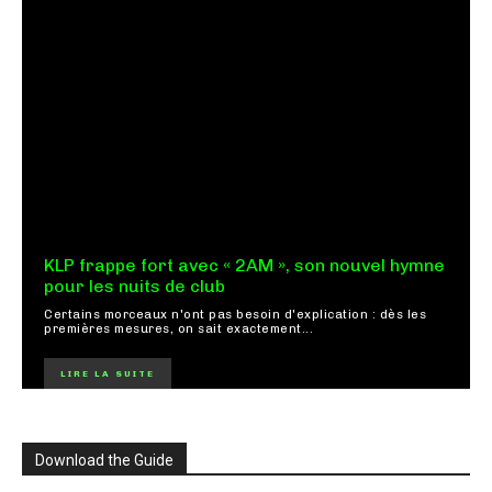
KLP frappe fort avec « 2AM », son nouvel hymne
pour les nuits de club
Certains morceaux n'ont pas besoin d'explication : dès les
premières mesures, on sait exactement...
LIRE LA SUITE
Download the Guide