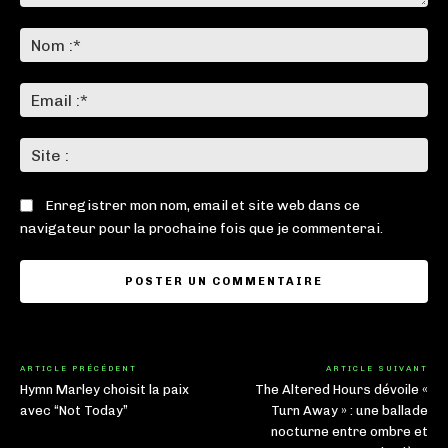
Commenter
:
No
:*
Ema
:*
Sit
:
Enregistrer mon nom, email et site web dans ce
navigateur pour la prochaine fois que je commenterai.
ARTICLE PRÉCÉDENT
ARTICLE SUIVANT
Hymn Marley choisit la paix
The Altered Hours dévoile «
avec “Not Today”
Turn Away » : une ballade
nocturne entre ombre et