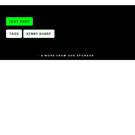
IGGY PUSH
TAGS
KENNY SHARP
- A WORD FROM OUR SPONSOR -