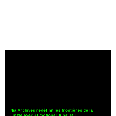
Nia Archives redéfinit les frontières de la
jungle avec « Emotional Junglist »