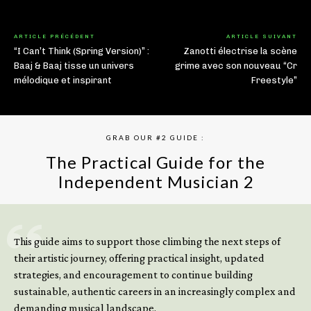
ARTICLE PRÉCÉDENT
ARTICLE SUIVANT
“I Can’t Think (Spring Version)” :
Zanotti électrise la scène
Baaj & Baaj tisse un univers
grime avec son nouveau “Cr
mélodique et inspirant
Freestyle”
GRAB OUR #2 GUIDE :
The Practical Guide for the
Independent Musician 2
GET YOUR BOOK NOW
This guide aims to support those climbing the next steps of
their artistic journey, offering practical insight, updated
strategies, and encouragement to continue building
sustainable, authentic careers in an increasingly complex and
demanding musical landscape.