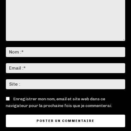
Commenter
:
No
:*
Ema
:*
Sit
:
Enregistrer mon nom, email et site web dans ce
navigateur pour la prochaine fois que je commenterai.