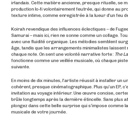
irlandais. Cette matière ancienne, presque rituelle, se 
production lo‑fi volontairement feutrée, qui donne au pr
texture intime, comme enregistrée à la lueur d’un feu de 
Koirah revendique des influences éclectiques – de Fugee
Samurai – mais ici, rien ne sonne comme un collage. Tou
avec une fluidité organique. Les mélodies semblent surg
âge, tandis que les arrangements minimalistes laissent 
chaque note. On sent une volonté narrative forte :
The La
fonctionne comme une veillée musicale, où chaque piste 
suivante.
En moins de dix minutes, l’artiste réussit à installer un u
cohérent, presque cinématographique. Plus qu’un EP, c’
invitation au voyage intérieur. Une œuvre concise, certes
brûle longtemps après la dernière étincelle. Sans plus a
plongez dans cette belle surprise qui s’impose comme l
musicale de votre journée.