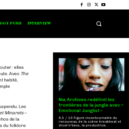
IGGY PUSH
INTERVIEW
uter : elles
cule. Avec
The
t habité,
imple
Nia Archives redéfinit les
frontières de la jungle avec «
suspendu. Les
Emotional Junglist »
et Minarets
–
8,5 / 10 Figure incontournable du
chos de la
renouveau de la scène breakbeat et
s du folklore
drum'n'bass, la productrice...