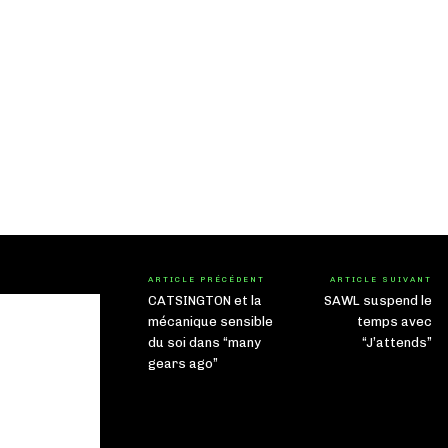
ARTICLE PRÉCÉDENT
ARTICLE SUIVANT
CATSINGTON et la
SAWL suspend le
mécanique sensible
temps avec
du soi dans “many
“J’attends”
gears ago”