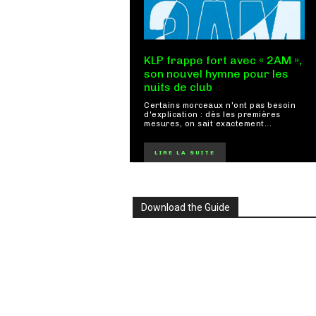
KLP frappe fort avec « 2AM »,
son nouvel hymne pour les
nuits de club
Certains morceaux n'ont pas besoin
d'explication : dès les premières
mesures, on sait exactement...
LIRE LA SUITE
Download the Guide