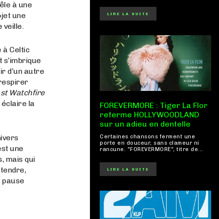
mêle à une
ojet une
LIRE LA SUITE
veille.
 à Celtic
t s’imbrique
ir d’un autre
respirer
st Watchfire
éclaire la
FOREVERMORE : Tiger La Flor
referme HOLLYWOODLAND
sur un adieu en dentelle
nivers
Certaines chansons ferment une
porte en douceur, sans clameur ni
est une
rancune. "FOREVERMORE", titre de...
, mais qui
ttendre,
LIRE LA SUITE
a pause