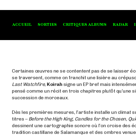
ACCUEIL
SORTIES
CRITIQUES ALBUMS
RADAR
Certaines œuvres ne se contentent pas de se laisser éco
se traversent, comme on franchit une lisière au crépus
Last Watchfire
,
Koirah
signe un EP bref mais intensémen
pensé comme un récit en trois chapitres plutôt qu’une s
succession de morceaux.
Dès les premières mesures, l’artiste installe un climat 
titres –
Before the High King
,
Candles for the Chosen
,
Qui
dessinent une cartographie sonore où l’on croise des é
tradition castillane de Salamanque et des ombres venue