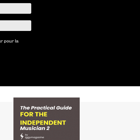
Email
:*
Site
:
r pour la