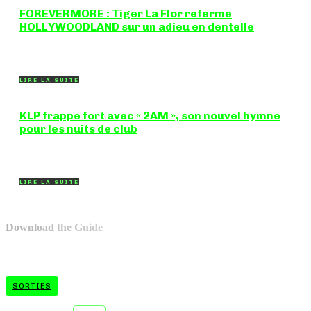
FOREVERMORE : Tiger La Flor referme
HOLLYWOODLAND sur un adieu en dentelle
Certaines chansons ferment une porte en douceur, sans clameur
ni rancune. "FOREVERMORE", titre de...
LIRE LA SUITE
KLP frappe fort avec « 2AM », son nouvel hymne
pour les nuits de club
Certains morceaux n'ont pas besoin d'explication : dès les
premières mesures, on sait exactement...
LIRE LA SUITE
Download the Guide
SORTIES