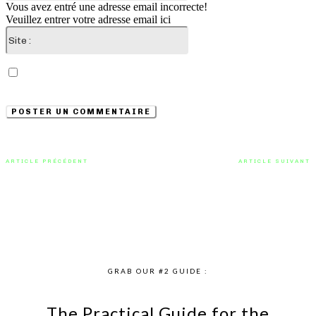
Vous avez entré une adresse email incorrecte!
Veuillez entrer votre adresse email ici
Site
:
Enregistrer mon nom, email et site web dans ce
navigateur pour la prochaine fois que je commenterai.
ARTICLE PRÉCÉDENT
ARTICLE SUIVANT
Elisa Marra fait sensation avec
DVTR est de retour avec le clip
son nouveau single « Amour
vidéo extrait de son titre « RHUM
D’été
COKEᴹᴰ »
GRAB OUR #2 GUIDE :
The Practical Guide for the