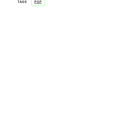
TAGS
POP
- A WORD FROM OUR SPONSOR -