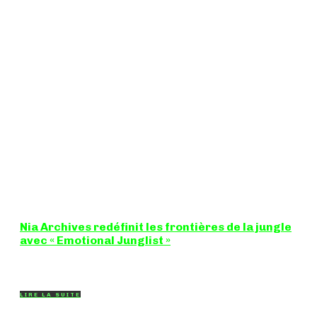
Nia Archives redéfinit les frontières de la jungle
avec « Emotional Junglist »
8,5 / 10 Figure incontournable du renouveau de la scène
breakbeat et drum'n'bass, la productrice...
LIRE LA SUITE