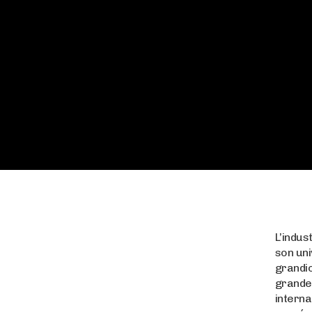
L’indus
son uni
grandi
grande
interna