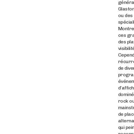
généra
Glaston
ou des
spécia
Montreu
ces gr
des pl
visibili
Cepend
récurre
de dive
progra
événem
d’affic
dominée
rock ou
mainst
de pla
alterna
qui pei
reconn