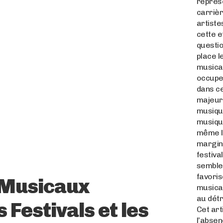
représe
carriè
artiste
cette 
questio
place l
musica
occupen
dans c
majeurs
musique
musique
même l
margina
festiva
semble
favoris
 Musicaux
musica
au détr
 Festivals et les
Cet art
l’absen