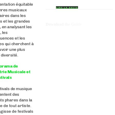
ntation équitable
LIRE LA SUITE
nres musicaux
aires dans les
ls et les grandes
Download the Guide
 en analysant les
 les
uences et les
ives qui cherchent à
voir une plus
diversité.
orama de
trie Musicale et
tivals
tivals de musique
entent des
s phares dans la
e de tout artiste.
’agisse de festivals