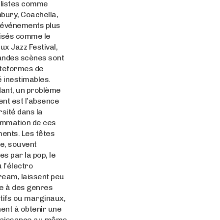
listes comme
bury, Coachella,
 événements plus
lisés comme le
x Jazz Festival,
andes scènes sont
ateformes de
té inestimables.
ant, un problème
nt est l’absence
rsité dans la
mmation de ces
ents. Les têtes
he, souvent
s par la pop, le
 l’électro
ream, laissent peu
ce à des genres
tifs ou marginaux,
nent à obtenir une
aissance au même