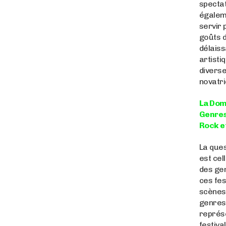
spectat
égalem
servir 
goûts 
délaiss
artisti
diverse
novatri
La Dom
Genres
Rock e
La ques
est cel
des ge
ces fes
scènes.
genres
représ
festival