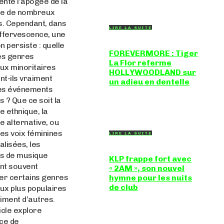
nte l’apogée de la
de la scène breakbeat et
drum'n'bass, la productrice...
re de nombreux
s. Cependant, dans
LIRE LA SUITE
effervescence, une
n persiste : quelle
FOREVERMORE : Tiger
es genres
La Flor referme
ux minoritaires
HOLLYWOODLAND sur
t-ils vraiment
un adieu en dentelle
es événements
Certaines chansons ferment
 ? Que ce soit la
une porte en douceur, sans
clameur ni rancune.
 ethnique, la
"FOREVERMORE", titre de...
 alternative, ou
es voix féminines
LIRE LA SUITE
lisées, les
ls de musique
KLP frappe fort avec
nt souvent
« 2AM », son nouvel
er certains genres
hymne pour les nuits
de club
ux plus populaires
iment d’autres.
Certains morceaux n'ont pas
besoin d'explication : dès les
icle explore
premières mesures, on sait
ce de
exactement...