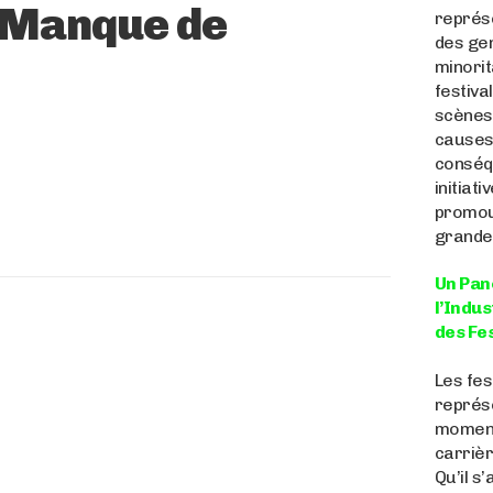
n Manque de
représe
des ge
minorit
festiva
scènes,
causes,
conséq
initiat
promou
grande 
Un Pan
l’Indus
des Fes
Les fes
représ
moment
carrièr
Qu’il s