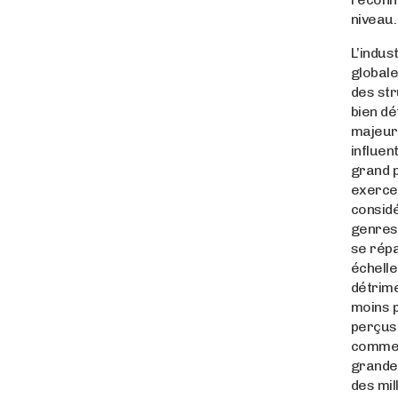
niveau.
L’indus
globale
des st
bien déf
majeur
influen
grand p
exerce
considé
genres
se rép
échelle
détrim
moins 
perçus
commer
grande
des mil