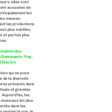
eurs, elles sont
ent accusées de
principalement les
des masses,
ant les productions
ques plus subtiles,
s et parfois plus
ces.
ination des
 Dominants : Pop,
t Électro
tion qui se pose
le de la diversité
nres présents dans
tivals et grandes
 Aujourd’hui, les
 musicaux les plus
entés dans les
s restent la pop, le