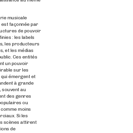
trie musicale
 est façonnée par
ructures de pouvoir
inies : les labels
s, les producteurs
ts, et les médias
ublic. Ces entités
nt un pouvoir
rable sur les
 qui émergent et
andent à grande
, souvent au
ent des genres
populaires ou
 comme moins
ciaux. Si les
s scènes attirent
lions de