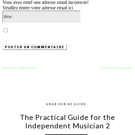
Vous avez entré une adresse email incorrecte!
Veuillez entrer votre adresse email ici
Site
:
Enregistrer mon nom, email et site web dans ce
navigateur pour la prochaine fois que je commenterai.
ARTICLE PRÉCÉDENT
ARTICLE SUIVANT
Raymond Revel nous dévoile
Révélation Afro RnB avec
« Nowhere Close To Famous »
« Omolola (Anita) » de John Alone
GRAB OUR #2 GUIDE :
The Practical Guide for the
Independent Musician 2