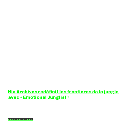
Nia Archives redéfinit les frontières de la jungle
avec « Emotional Junglist »
8,5 / 10 Figure incontournable du renouveau de la scène
breakbeat et drum'n'bass, la productrice...
LIRE LA SUITE