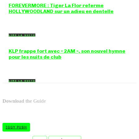
FOREVERMORE : Tiger La Flor referme
HOLLYWOODLAND sur un adieu en dentelle
Certaines chansons ferment une porte en douceur, sans clameur
ni rancune. "FOREVERMORE", titre de...
LIRE LA SUITE
KLP frappe fort avec « 2AM », son nouvel hymne
pour les nuits de club
Certains morceaux n'ont pas besoin d'explication : dès les
premières mesures, on sait exactement...
LIRE LA SUITE
Download the Guide
IGGY PUSH