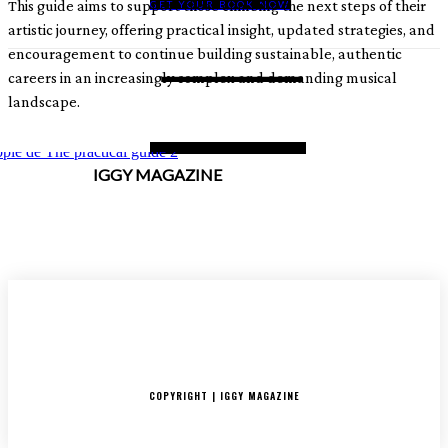
This guide aims to support those climbing the next steps of their
GET YOUR BOOK NOW
artistic journey, offering practical insight, updated strategies, and
encouragement to continue building sustainable, authentic
careers in an increasingly complex and demanding musical
landscape.
IGGY MAGAZINE
ACCUEIL
SORTIES
CRITIQUES ALBUMS
RADAR
IGGY PUSH
INTERVIEW
COPYRIGHT | IGGY MAGAZINE