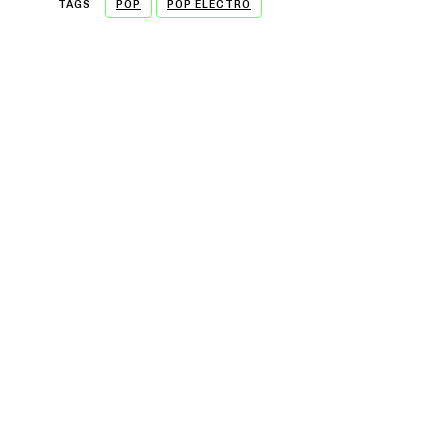
TAGS
POP
POP ÉLECTRO
- A WORD FROM OUR SPONSOR -