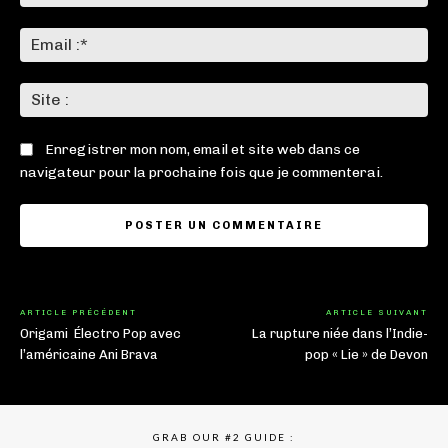
:*
Ema
:*
Sit
:
Enregistrer mon nom, email et site web dans ce
navigateur pour la prochaine fois que je commenterai.
ARTICLE PRÉCÉDENT
ARTICLE SUIVANT
Origami Électro Pop avec
La rupture niée dans l’Indie-
l’américaine Ani Brava
pop « Lie » de Devon
GRAB OUR #2 GUIDE :