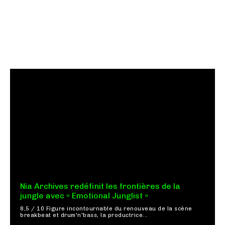
Nia Archives redéfinit les frontières de la
jungle avec « Emotional Junglist »
8,5 / 10 Figure incontournable du renouveau de la scène
breakbeat et drum'n'bass, la productrice...