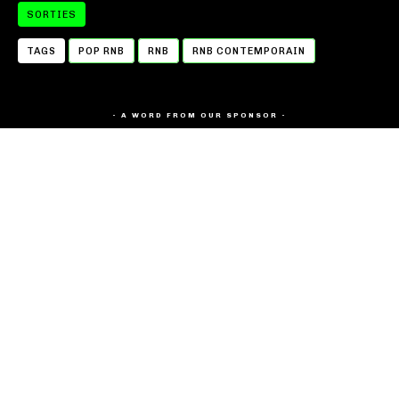
SORTIES
TAGS
POP RNB
RNB
RNB CONTEMPORAIN
- A WORD FROM OUR SPONSOR -