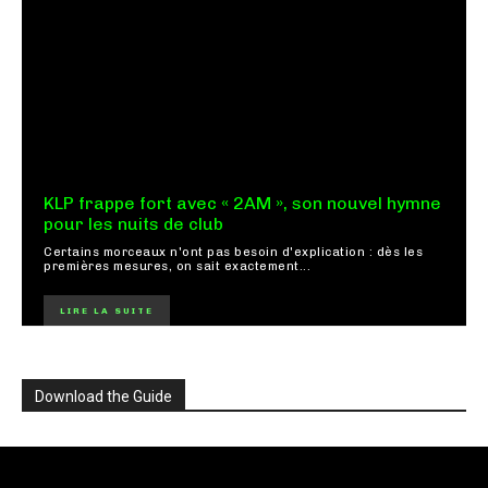
KLP frappe fort avec « 2AM », son nouvel hymne
pour les nuits de club
Certains morceaux n'ont pas besoin d'explication : dès les
premières mesures, on sait exactement...
LIRE LA SUITE
Download the Guide