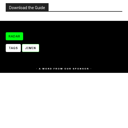
Download the Guide
RADAR
TAGS
JIMIN
- A WORD FROM OUR SPONSOR -