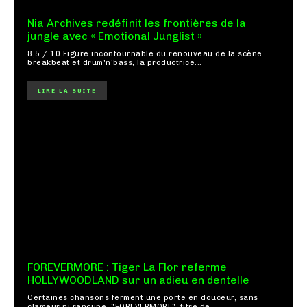
Nia Archives redéfinit les frontières de la
jungle avec « Emotional Junglist »
8,5 / 10 Figure incontournable du renouveau de la scène
breakbeat et drum'n'bass, la productrice...
LIRE LA SUITE
FOREVERMORE : Tiger La Flor referme
HOLLYWOODLAND sur un adieu en dentelle
Certaines chansons ferment une porte en douceur, sans
clameur ni rancune. "FOREVERMORE", titre de...