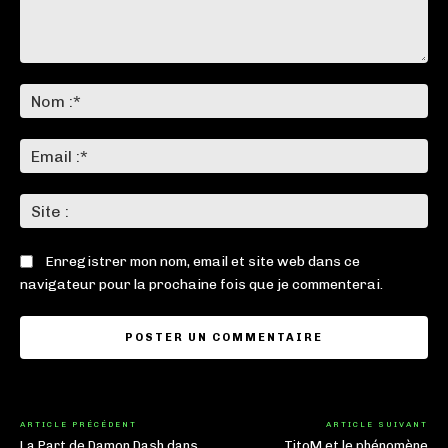
Commenter
:
No
:*
Ema
:*
Sit
:
Enregistrer mon nom, email et site web dans ce
navigateur pour la prochaine fois que je commenterai.
ARTICLE PRÉCÉDENT
ARTICLE SUIVANT
La Part de Damon Dash dans
TitoM et le phénomène