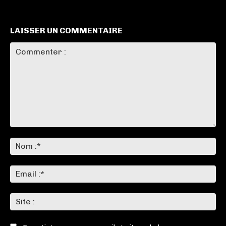
LAISSER UN COMMENTAIRE
Commenter
:
No
:*
Ema
:*
Sit
: