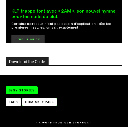
KLP frappe fort avec « 2AM », son nouvel hymne
pour les nuits de club
Certains morceaux n'ont pas besoin d'explication : dès les
premières mesures, on sait exactement...
LIRE LA SUITE
Download the Guide
IGGY STORIES
TAGS
COMISKEY PARK
- A WORD FROM OUR SPONSOR -