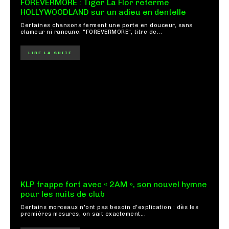
FOREVERMORE : Tiger La Flor referme
HOLLYWOODLAND sur un adieu en dentelle
Certaines chansons ferment une porte en douceur, sans
clameur ni rancune. "FOREVERMORE", titre de...
LIRE LA SUITE
KLP frappe fort avec « 2AM », son nouvel hymne
pour les nuits de club
Certains morceaux n'ont pas besoin d'explication : dès les
premières mesures, on sait exactement...