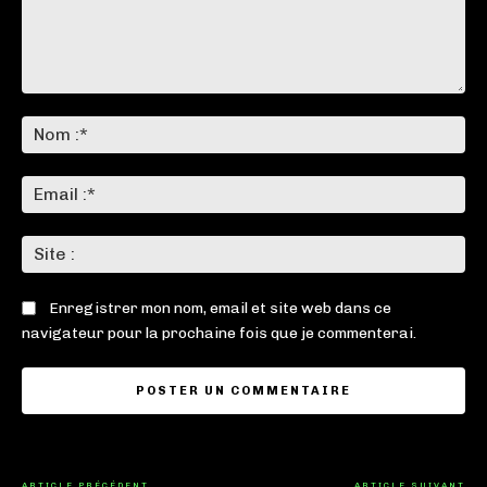
Commenter
:
No
:*
Ema
:*
Sit
:
Enregistrer mon nom, email et site web dans ce
navigateur pour la prochaine fois que je commenterai.
ARTICLE PRÉCÉDENT
ARTICLE SUIVANT