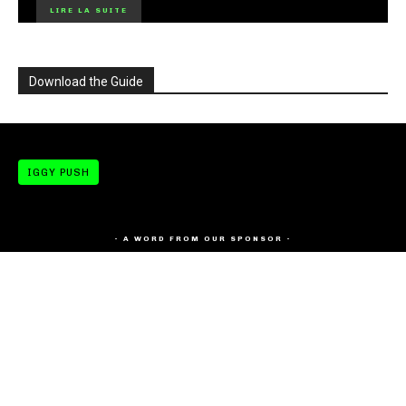
LIRE LA SUITE
Download the Guide
IGGY PUSH
- A WORD FROM OUR SPONSOR -