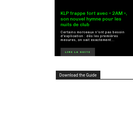
KLP frappe fort avec « 2AM »,
son nouvel hymne pour les
nuits de club
Certains morceaux n'ont pas besoin
d'explication : dès les premières
mesures, on sait exactement...
LIRE LA SUITE
Download the Guide