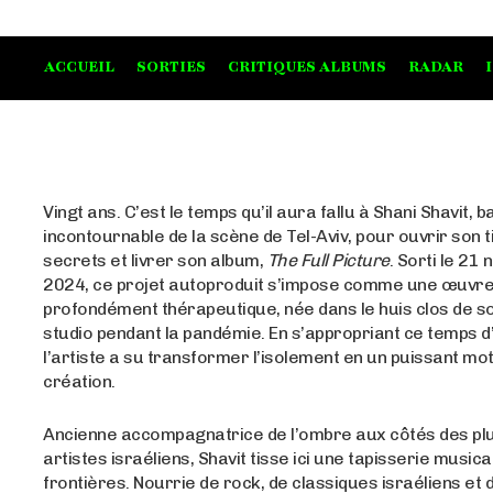
ACCUEIL
SORTIES
CRITIQUES ALBUMS
RADAR
Vingt ans. C’est le temps qu’il aura fallu à Shani Shavit, b
incontournable de la scène de Tel-Aviv, pour ouvrir son ti
secrets et livrer son album,
The Full Picture
. Sorti le 21
2024, ce projet autoproduit s’impose comme une œuvre
profondément thérapeutique, née dans le huis clos de 
studio pendant la pandémie. En s’appropriant ce temps d
l’artiste a su transformer l’isolement en un puissant mo
création.
Ancienne accompagnatrice de l’ombre aux côtés des pl
artistes israéliens, Shavit tisse ici une tapisserie music
frontières
. Nourrie de rock, de classiques israéliens et