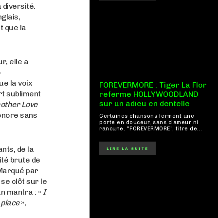
 diversité
.
glais,
t que la
, elle a
o
que la voix
FOREVERMORE : Tiger La Flor
rt subliment
referme HOLLYWOODLAND
sur un adieu en dentelle
other Love
sonore sans
Certaines chansons ferment une
porte en douceur, sans clameur ni
rancune. "FOREVERMORE", titre de...
nts, de la
LIRE LA SUITE
ité brute de
 Marqué par
se clôt sur le
n mantra : «
I
 place
»,