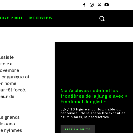
IGGY PUSH
INTERVIEW
assiste
roir à
 novembre
 organique et
son home
’arrêt forcé,
Nia Archives redéfinit les
frontières de la jungle avec «
teur de
Emotional Junglist »
8,5 / 10 Figure incontournable du
renouveau de la scène breakbeat et
us grands
drum'n'bass, la productrice...
ale sans
 de rythmes
LIRE LA SUITE