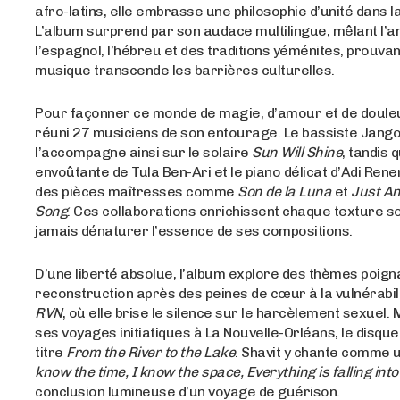
afro-latins, elle embrasse une philosophie d’unité dans la
L’album surprend par son audace multilingue, mêlant l’an
l’espagnol, l’hébreu et des traditions yéménites, prouvan
musique transcende les barrières culturelles
.
Pour façonner ce monde de magie, d’amour et de douleur
réuni 27 musiciens de son entourage
. Le bassiste Jang
l’accompagne ainsi sur le solaire
Sun Will Shine
, tandis 
envoûtante de Tula Ben-Ari et le piano délicat d’Adi Rene
des pièces maîtresses comme
Son de la Luna
et
Just An
Song
. Ces collaborations enrichissent chaque texture 
jamais dénaturer l’essence de ses compositions
.
D’une liberté absolue, l’album explore des thèmes poigna
reconstruction après des peines de cœur à la vulnérabil
RVN
, où elle brise le silence sur le harcèlement sexuel
.
ses voyages initiatiques à La Nouvelle-Orléans, le disque 
titre
From the River to the Lake
. Shavit y chante comme u
know the time, I know the space, Everything is falling into
conclusion lumineuse d’un voyage de guérison
.