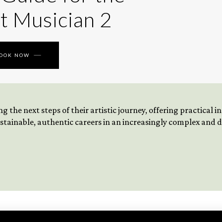
t Musician 2
BOOK NOW
 the next steps of their artistic journey, offering practical 
tainable, authentic careers in an increasingly complex and