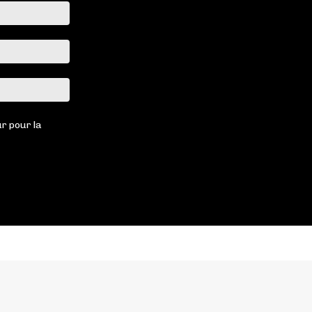
Nom
:*
Email
:*
Site
:
r pour la