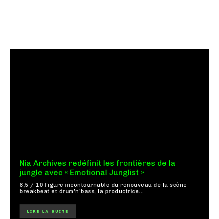
Nia Archives redéfinit les frontières de la
jungle avec « Emotional Junglist »
8,5 / 10 Figure incontournable du renouveau de la scène
breakbeat et drum'n'bass, la productrice...
LIRE LA SUITE