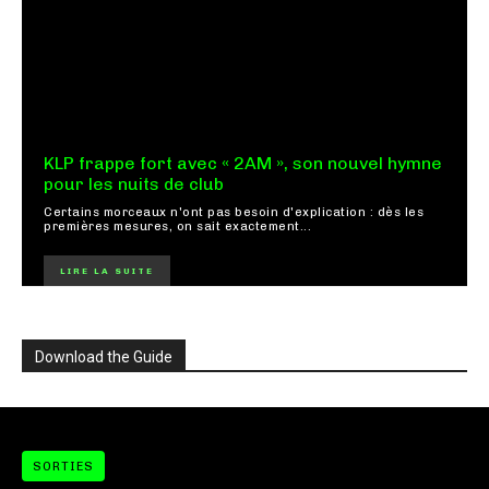
KLP frappe fort avec « 2AM », son nouvel hymne
pour les nuits de club
Certains morceaux n'ont pas besoin d'explication : dès les
premières mesures, on sait exactement...
LIRE LA SUITE
Download the Guide
SORTIES