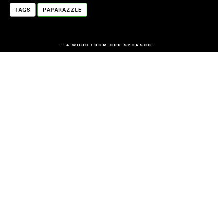
TAGS
PAPARAZZLE
- A WORD FROM OUR SPONSOR -