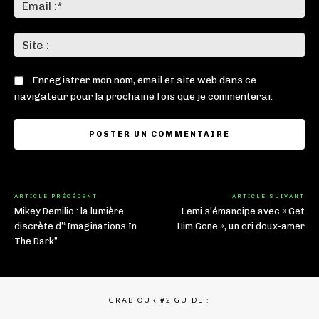
Ema
:*
Sit
:
Enregistrer mon nom, email et site web dans ce
navigateur pour la prochaine fois que je commenterai.
ARTICLE PRÉCÉDENT
ARTICLE SUIVANT
Mikey Demilio : la lumière
Lemi s’émancipe avec « Get
discrète d’“Imaginations In
Him Gone », un cri doux-amer
The Dark”
GRAB OUR #2 GUIDE :