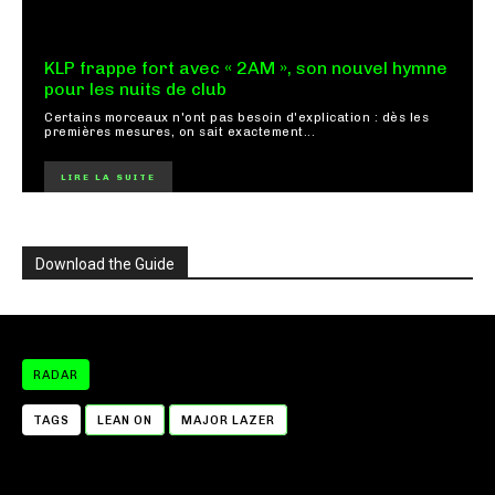
KLP frappe fort avec « 2AM », son nouvel hymne
pour les nuits de club
Certains morceaux n'ont pas besoin d'explication : dès les
premières mesures, on sait exactement...
LIRE LA SUITE
Download the Guide
RADAR
TAGS
LEAN ON
MAJOR LAZER