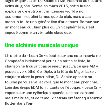
signé Major Lazer, DJ Snake et MØ, résonne aux quatre
coins du globe. Sortie en mars 2015, cette fusion
explosive d’électro et d’influences world a non
seulement redéfini la musique de club, mais aussi
marqué toute une génération d’auditeurs. Retour sur
un morceau qui, bien plus qu’un hit éphémère, s’est
imposé comme un véritable classique.
Une alchimie musicale unique
L’histoire de « Lean On » débute sur une note incertaine.
Composée initialement pour une autre artiste, la
chanson ne trouvait pas preneur jusqu’à ce que MØ y
pose sa voix éthérée. Diplo, à la tête de Major Lazer,
réajuste alors la production, DJ Snake apporte sa
touche percussive, et voilà que le morceau prend vie.
Loin des drops EDM tonitruants de l’époque, « Lean On »
repose sur une rythmique épurée, un beat dansant
mais maîtrisé, et ce fameux refrain entêtant qui semble
flotter dans l’air.