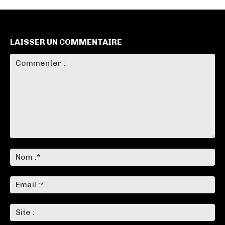
LAISSER UN COMMENTAIRE
Commenter
:
No
:*
Ema
:*
Sit
: