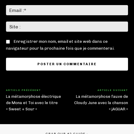
Ema
:*
Sit
:
Enregistrer mon nom, email et site web dans ce
navigateur pour la prochaine fois que je commenterai.
ARTICLE PRÉCÉDENT
ARTICLE SUIVANT
La métamorphose électrique
La métamorphose fauve de
de Mona et Toi avec le titre
Cloudy June avec la chanson
« Sweet + Sour »
« jAGUAR »
GRAB OUR #2 GUIDE :