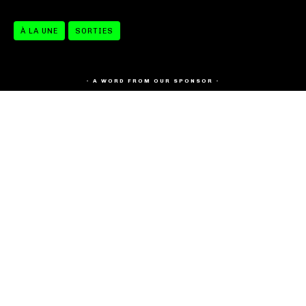
À LA UNE
SORTIES
- A WORD FROM OUR SPONSOR -