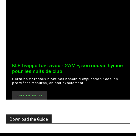
KLP frappe fort avec « 2AM », son nouvel hymne
pour les nuits de club
Certains morceaux n'ont pas besoin d'explication : dès les
premières mesures, on sait exactement...
LIRE LA SUITE
Download the Guide