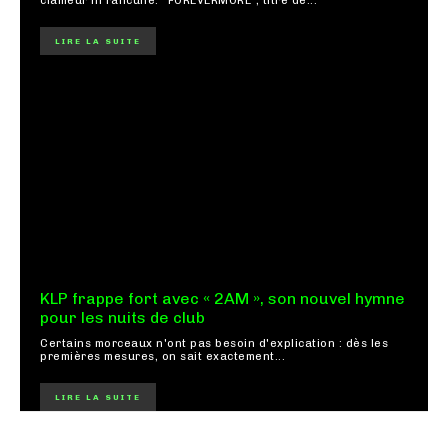
clameur ni rancune. "FOREVERMORE", titre de...
LIRE LA SUITE
KLP frappe fort avec « 2AM », son nouvel hymne
pour les nuits de club
Certains morceaux n'ont pas besoin d'explication : dès les
premières mesures, on sait exactement...
LIRE LA SUITE