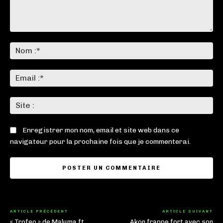
Commenter
:
No
:*
Ema
:*
Sit
:
Enregistrer mon nom, email et site web dans ce
navigateur pour la prochaine fois que je commenterai.
ARTICLE PRÉCÉDENT
ARTICLE SUIVANT
« Trofeo » de Maluma ft.
Akon frappe fort avec son