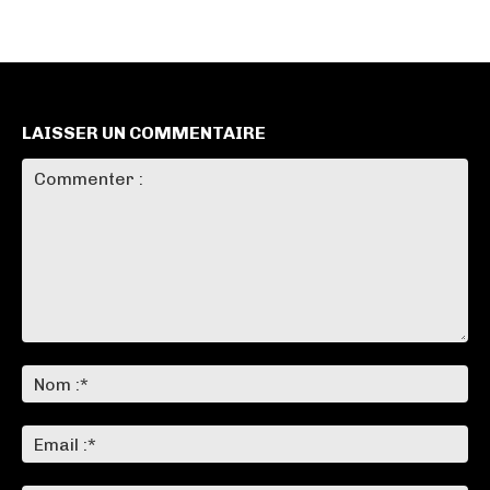
LAISSER UN COMMENTAIRE
Commenter
:
No
:*
Ema
:*