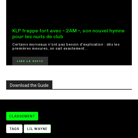
KLP frappe fort avec « 2AM », son nouvel hymne
pour les nuits de club
Certains morceaux n'ont pas besoin d'explication : dès les
premières mesures, on sait exactement...
LIRE LA SUITE
Download the Guide
CLASSEMENT
TAGS
LIL WAYNE