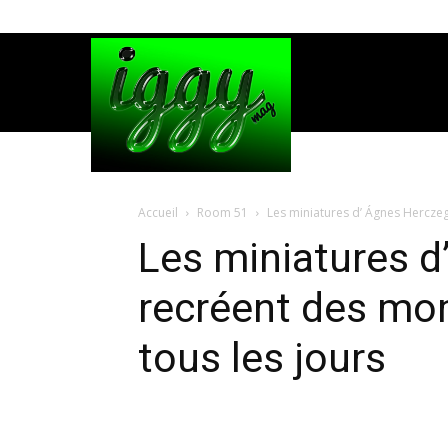
Accueil
Room 51
Les miniatures d’ Ágnes Herczeg
Les miniatures d
recréent des mo
tous les jours