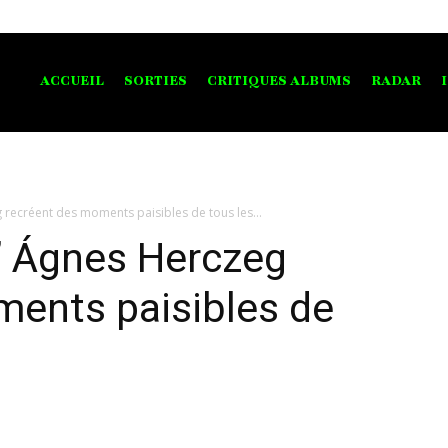
ACCUEIL
SORTIES
CRITIQUES ALBUMS
RADAR
 recréent des moments paisibles de tous les...
’ Ágnes Herczeg
ments paisibles de