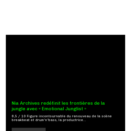
Nia Archives redéfinit les frontières de la
jungle avec « Emotional Junglist »
8,5 / 10 Figure incontournable du renouveau de la scène
breakbeat et drum'n'bass, la productrice...