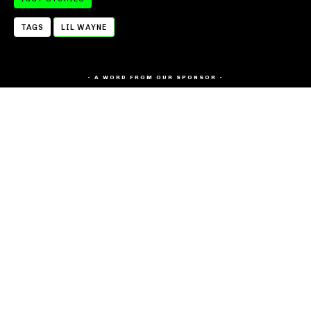
TAGS
LIL WAYNE
- A WORD FROM OUR SPONSOR -