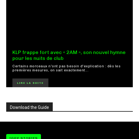
KLP frappe fort avec « 2AM », son nouvel hymne
pour les nuits de club
Certains morceaux n'ont pas besoin d'explication : dès les
premières mesures, on sait exactement...
LIRE LA SUITE
Download the Guide
IGGY STORIES