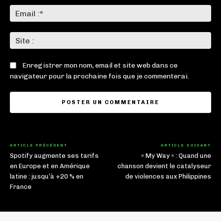
Ema
:*
Sit
:
Enregistrer mon nom, email et site web dans ce
navigateur pour la prochaine fois que je commenterai.
ARTICLE PRÉCÉDENT
ARTICLE SUIVANT
Spotify augmente ses tarifs
« My Way » : Quand une
en Europe et en Amérique
chanson devient le catalyseur
latine : jusqu’à +20 % en
de violences aux Philippines
France