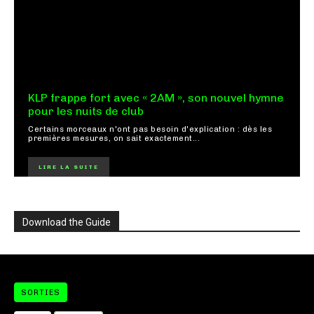
KLP frappe fort avec « 2AM », son nouvel hymne
pour les nuits de club
Certains morceaux n'ont pas besoin d'explication : dès les
premières mesures, on sait exactement...
LIRE LA SUITE
Download the Guide
SORTIES