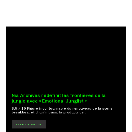
Nia Archives redéfinit les frontières de la
jungle avec « Emotional Junglist »
8,5 / 10 Figure incontournable du renouveau de la scène
breakbeat et drum'n'bass, la productrice...
LIRE LA SUITE