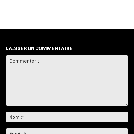
LAISSER UN COMMENTAIRE
Commenter
:
No
:*
Ema