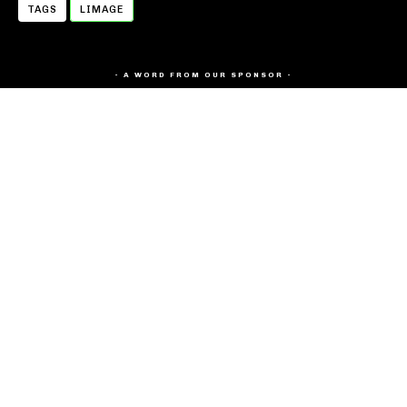
TAGS
LIMAGE
- A WORD FROM OUR SPONSOR -