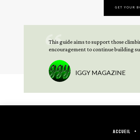
GET YOUR 
This guide aims to support those climbing
encouragement to continue building sus
IGGY MAGAZINE
ACCUEIL