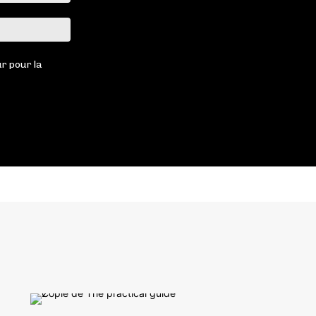
:*
Site
:
r pour la