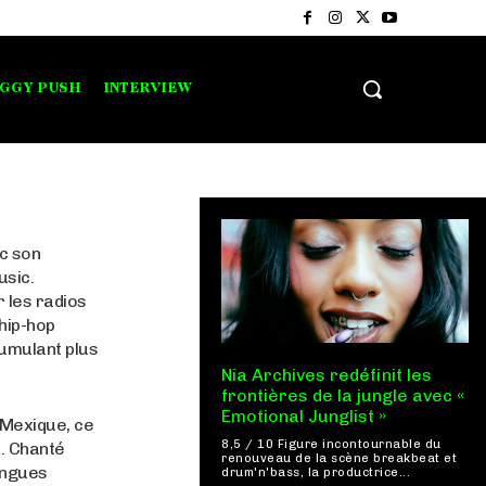
IGGY PUSH
INTERVIEW
ec son
usic.
 les radios
 hip-hop
cumulant plus
Nia Archives redéfinit les
frontières de la jungle avec «
Emotional Junglist »
 Mexique, ce
8,5 / 10 Figure incontournable du
e. Chanté
renouveau de la scène breakbeat et
lingues
drum'n'bass, la productrice...