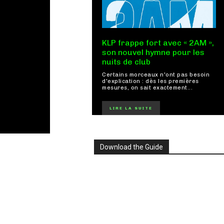
KLP frappe fort avec « 2AM »,
son nouvel hymne pour les
nuits de club
Certains morceaux n'ont pas besoin
d'explication : dès les premières
mesures, on sait exactement...
LIRE LA SUITE
Download the Guide