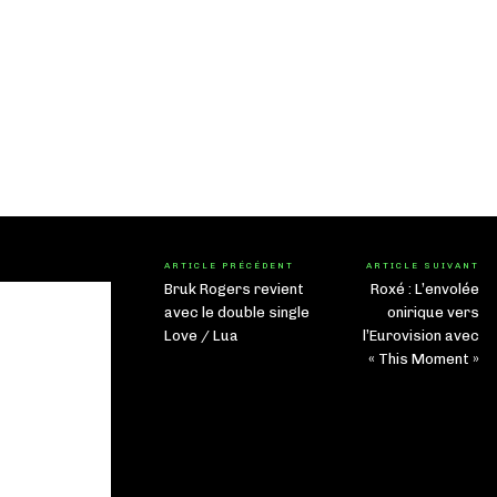
ARTICLE PRÉCÉDENT
ARTICLE SUIVANT
Bruk Rogers revient
Roxé : L’envolée
avec le double single
onirique vers
Love / Lua
l’Eurovision avec
« This Moment »