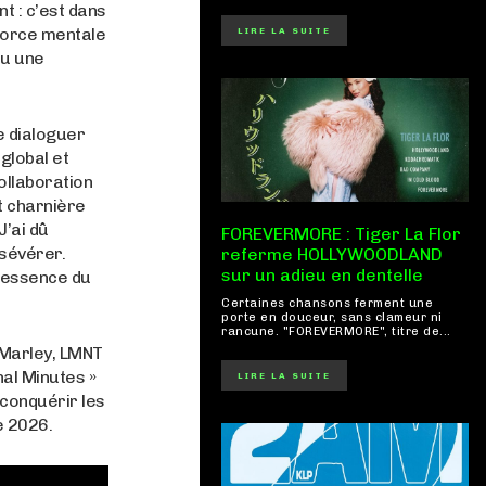
t : c’est dans
 force mentale
LIRE LA SUITE
du une
e dialoguer
global et
ollaboration
t charnière
J’ai dû
FOREVERMORE : Tiger La Flor
rsévérer.
referme HOLLYWOODLAND
sur un adieu en dentelle
l’essence du
Certaines chansons ferment une
porte en douceur, sans clameur ni
rancune. "FOREVERMORE", titre de...
 Marley, LMNT
nal Minutes »
LIRE LA SUITE
conquérir les
e 2026.