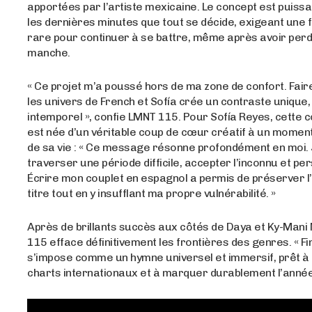
apportées par l’artiste mexicaine. Le concept est puissan
les dernières minutes que tout se décide, exigeant une
rare pour continuer à se battre, même après avoir per
manche.
« Ce projet m’a poussé hors de ma zone de confort. Fair
les univers de French et Sofía crée un contraste unique, 
intemporel », confie LMNT 115. Pour Sofía Reyes, cette c
est née d’un véritable coup de cœur créatif à un momen
de sa vie : « Ce message résonne profondément en moi. 
traverser une période difficile, accepter l’inconnu et pe
Écrire mon couplet en espagnol a permis de préserver 
titre tout en y insufflant ma propre vulnérabilité. »
Après de brillants succès aux côtés de Daya et Ky-Mani
115 efface définitivement les frontières des genres. « Fi
s’impose comme un hymne universel et immersif, prêt à 
charts internationaux et à marquer durablement l’anné