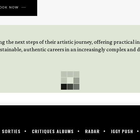
BOOK NOW
 the next steps of their artistic journey, offering practical 
tainable, authentic careers in an increasingly complex and
SORTIES
CRITIQUES ALBUMS
RADAR
IGGY PUSH