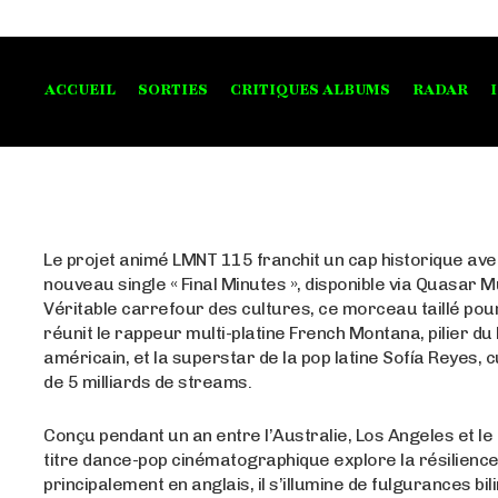
ACCUEIL
SORTIES
CRITIQUES ALBUMS
RADAR
Le projet animé LMNT 115 franchit un cap historique av
nouveau single « Final Minutes », disponible via Quasar M
Véritable carrefour des cultures, ce morceau taillé pour
réunit le rappeur multi-platine French Montana, pilier du
américain, et la superstar de la pop latine Sofía Reyes, 
de 5 milliards de streams.
Conçu pendant un an entre l’Australie, Los Angeles et le
titre dance-pop cinématographique explore la résilienc
principalement en anglais, il s’illumine de fulgurances bi