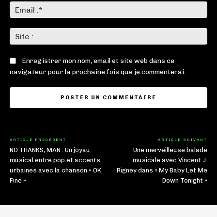
Ema
:*
Sit
:
Enregistrer mon nom, email et site web dans ce
navigateur pour la prochaine fois que je commenterai.
ARTICLE PRÉCÉDENT
ARTICLE SUIVANT
NO THANKS, MAN : Un joyau
Une merveilleuse balade
musical entre pop et accents
musicale avec Vincent J.
urbaines avec la chanson « OK
Rigney dans « My Baby Let Me
Fine »
Down Tonight »