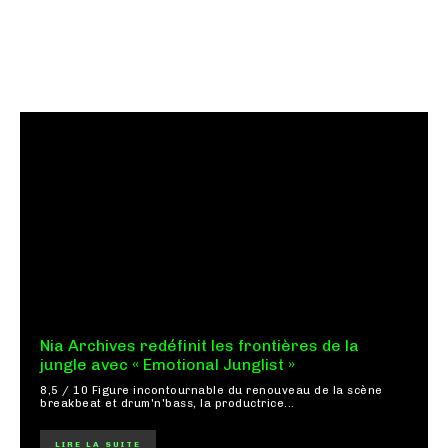
Nia Archives redéfinit les frontières de la
jungle avec « Emotional Junglist »
8,5 / 10 Figure incontournable du renouveau de la scène
breakbeat et drum'n'bass, la productrice...
LIRE LA SUITE