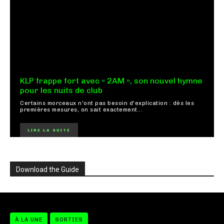
KLP frappe fort avec « 2AM », son nouvel hymne
pour les nuits de club
Certains morceaux n'ont pas besoin d'explication : dès les
premières mesures, on sait exactement...
LIRE LA SUITE
Download the Guide
À LA UNE
SORTIES