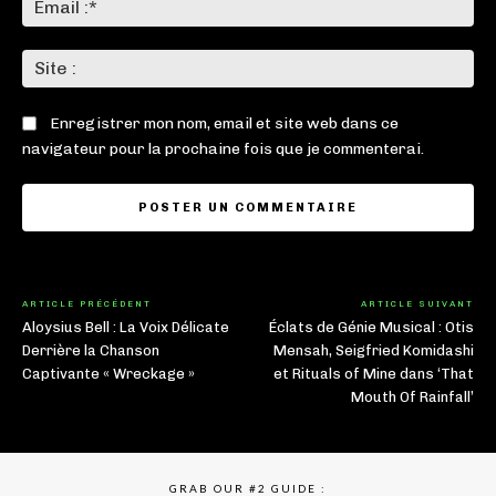
:*
Sit
:
Enregistrer mon nom, email et site web dans ce
navigateur pour la prochaine fois que je commenterai.
ARTICLE PRÉCÉDENT
ARTICLE SUIVANT
Aloysius Bell : La Voix Délicate
Éclats de Génie Musical : Otis
Derrière la Chanson
Mensah, Seigfried Komidashi
Captivante « Wreckage »
et Rituals of Mine dans ‘That
Mouth Of Rainfall’
GRAB OUR #2 GUIDE :