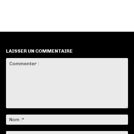
LAISSER UN COMMENTAIRE
Commenter
:
No
:*
Ema