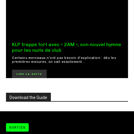
KLP frappe fort avec « 2AM », son nouvel hymne
pour les nuits de club
Certains morceaux n'ont pas besoin d'explication : dès les
premières mesures, on sait exactement...
LIRE LA SUITE
Download the Guide
SORTIES