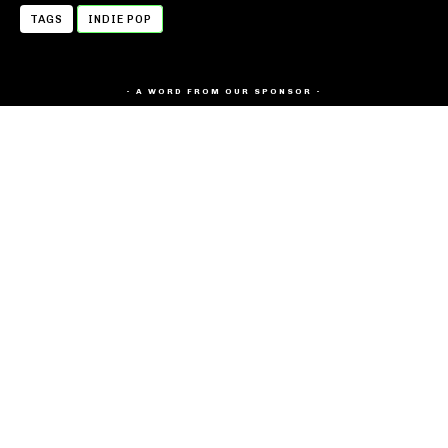
TAGS
INDIE POP
- A WORD FROM OUR SPONSOR -