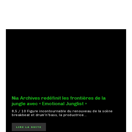
Nia Archives redéfinit les frontières de la
jungle avec « Emotional Junglist »
8,5 / 10 Figure incontournable du renouveau de la scène
breakbeat et drum'n'bass, la productrice...
LIRE LA SUITE