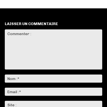
LAISSER UN COMMENTAIRE
Commenter
:
No
:*
Ema
:*
Sit