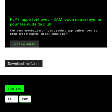
KLP frappe fort avec « 2AM », son nouvel hymne
pour les nuits de club
Certains morceaux n'ont pas besoin d'explication : dès les
premières mesures, on sait exactement...
LIRE LA SUITE
Download the Guide
SORTIES
TAGS
POP