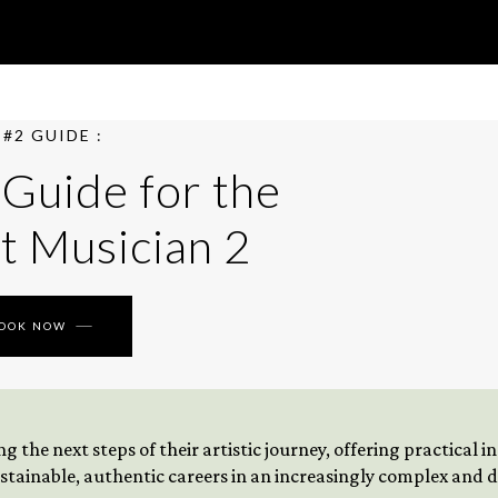
#2 GUIDE :
 Guide for the
t Musician 2
BOOK NOW
 the next steps of their artistic journey, offering practical 
tainable, authentic careers in an increasingly complex and