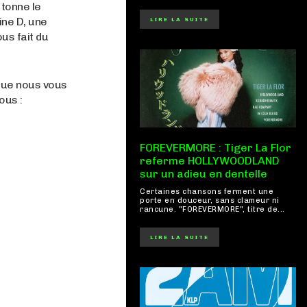
tonne le
ine D, une
LIRE LA SUITE
us fait du
que nous vous
ous :
FOREVERMORE : Tiger La Flor
referme HOLLYWOODLAND
sur un adieu en dentelle
Certaines chansons ferment une
porte en douceur, sans clameur ni
rancune. "FOREVERMORE", titre de...
LIRE LA SUITE