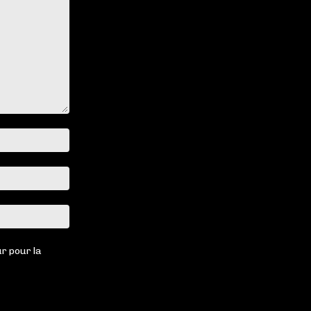
Nom
:*
Email
:*
Site
:
r pour la