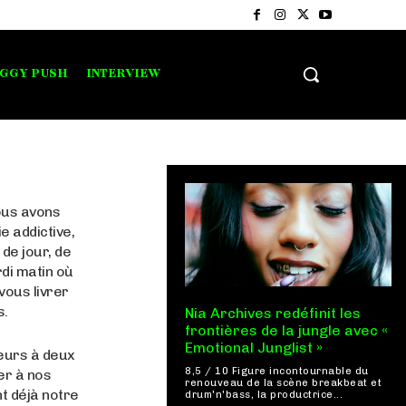
IGGY PUSH
INTERVIEW
ous avons
e addictive,
 de jour, de
rdi matin où
vous livrer
s.
Nia Archives redéfinit les
frontières de la jungle avec «
Emotional Junglist »
seurs à deux
8,5 / 10 Figure incontournable du
er à nos
renouveau de la scène breakbeat et
nt déjà notre
drum'n'bass, la productrice...