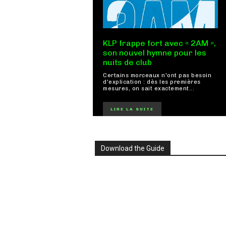
KLP frappe fort avec « 2AM »,
son nouvel hymne pour les
nuits de club
Certains morceaux n'ont pas besoin
d'explication : dès les premières
mesures, on sait exactement...
LIRE LA SUITE
Download the Guide