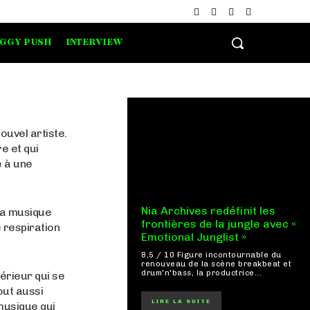
IGGY PUSH
INTERVIEW
ouvel artiste.
e et qui
e à une
Nia Archives redéfinit les
la musique
frontières de la jungle avec «
e respiration
Emotional Junglist »
8,5 / 10 Figure incontournable du
renouveau de la scène breakbeat et
drum'n'bass, la productrice...
érieur qui se
out aussi
LIRE LA SUITE
 musique qui