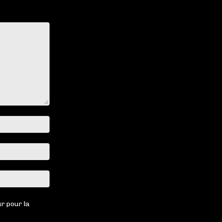
Nom
:*
Email
:*
Site
:
r pour la