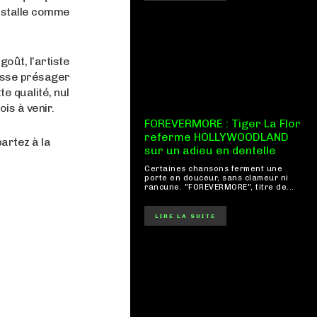
installe comme
goût, l’artiste
aisse présager
e qualité, nul
is à venir.
FOREVERMORE : Tiger La Flor
referme HOLLYWOODLAND
artez à la
sur un adieu en dentelle
Certaines chansons ferment une
porte en douceur, sans clameur ni
rancune. "FOREVERMORE", titre de...
LIRE LA SUITE