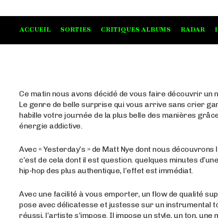
ACCUEIL
SORTIES
CRITIQUES ALBUMS
RADAR
Ce matin nous avons décidé de vous faire découvrir un n
Le genre de belle surprise qui vous arrive sans crier gar
habille votre journée de la plus belle des manières grâc
énergie addictive.
Avec « Yesterday’s » de Matt Nye dont nous découvrons 
c’est de cela dont il est question. quelques minutes d’un
hip-hop des plus authentique, l’effet est immédiat.
Avec une facilité à vous emporter, un flow de qualité sup
pose avec délicatesse et justesse sur un instrumental t
réussi, l’artiste s’impose. Il impose un style, un ton, une