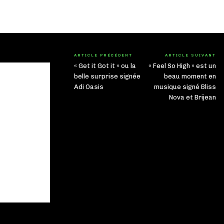
ARTICLE PRÉCÉDENT
ARTICLE SUIVANT
« Get it Got it » ou la
« Feel So High » est un
belle surprise signée
beau moment en
Adi Oasis
musique signé Bliss
Nova et Brijean