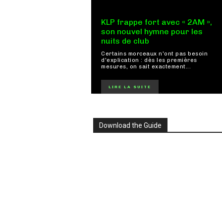
KLP frappe fort avec « 2AM »,
son nouvel hymne pour les
nuits de club
Certains morceaux n'ont pas besoin
d'explication : dès les premières
mesures, on sait exactement...
LIRE LA SUITE
Download the Guide