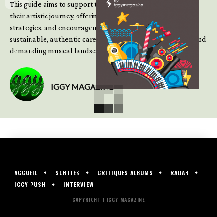
This guide aims to support those climbing the next steps of
their artistic journey, offering practical insight, updated
strategies, and encouragement to continue building
sustainable, authentic careers in an increasingly complex and
demanding musical landscape.
IGGY MAGAZINE
ACCUEIL
SORTIES
CRITIQUES ALBUMS
RADAR
IGGY PUSH
INTERVIEW
COPYRIGHT | IGGY MAGAZINE