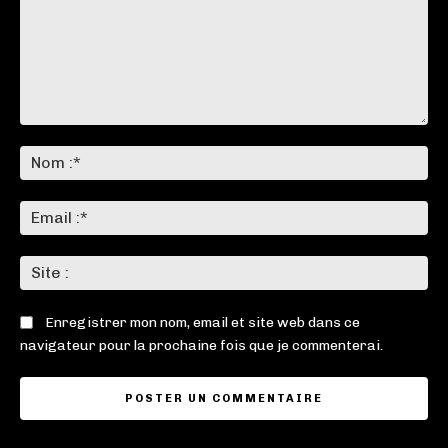
Commenter
:
No
:*
Ema
:*
Sit
:
Enregistrer mon nom, email et site web dans ce
navigateur pour la prochaine fois que je commenterai.