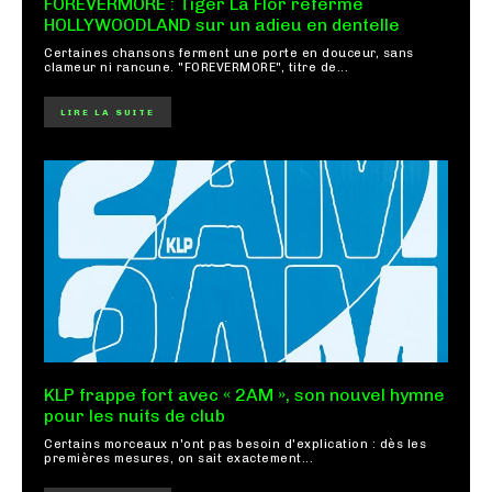
FOREVERMORE : Tiger La Flor referme
HOLLYWOODLAND sur un adieu en dentelle
Certaines chansons ferment une porte en douceur, sans
clameur ni rancune. "FOREVERMORE", titre de...
LIRE LA SUITE
KLP frappe fort avec « 2AM », son nouvel hymne
pour les nuits de club
Certains morceaux n'ont pas besoin d'explication : dès les
premières mesures, on sait exactement...