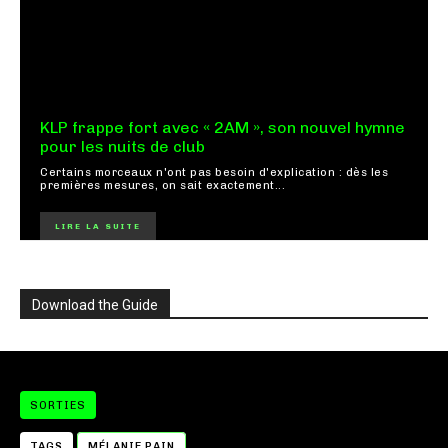
KLP frappe fort avec « 2AM », son nouvel hymne
pour les nuits de club
Certains morceaux n'ont pas besoin d'explication : dès les
premières mesures, on sait exactement...
LIRE LA SUITE
Download the Guide
SORTIES
TAGS
MÉLANIE PAIN