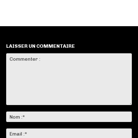
LAISSER UN COMMENTAIRE
Commenter
:
No
:*
Ema
:*