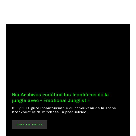
Nia Archives redéfinit les frontières de la
jungle avec « Emotional Junglist »
8,5 / 10 Figure incontournable du renouveau de la scène
breakbeat et drum'n'bass, la productrice...
LIRE LA SUITE