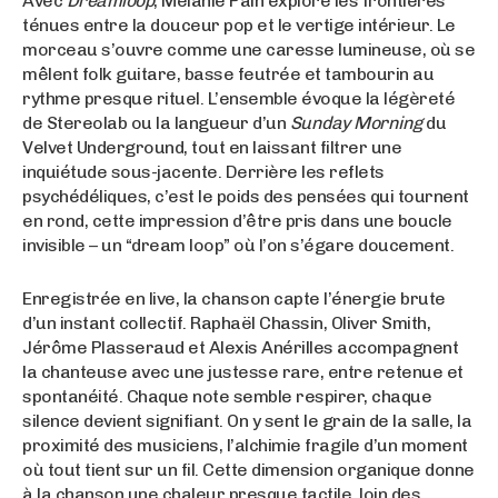
Avec
Dreamloop
, Mélanie Pain explore les frontières
ténues entre la douceur pop et le vertige intérieur. Le
morceau s’ouvre comme une caresse lumineuse, où se
mêlent folk guitare, basse feutrée et tambourin au
rythme presque rituel. L’ensemble évoque la légèreté
de Stereolab ou la langueur d’un
Sunday Morning
du
Velvet Underground, tout en laissant filtrer une
inquiétude sous-jacente. Derrière les reflets
psychédéliques, c’est le poids des pensées qui tournent
en rond, cette impression d’être pris dans une boucle
invisible – un “dream loop” où l’on s’égare doucement.
Enregistrée en live, la chanson capte l’énergie brute
d’un instant collectif. Raphaël Chassin, Oliver Smith,
Jérôme Plasseraud et Alexis Anérilles accompagnent
la chanteuse avec une justesse rare, entre retenue et
spontanéité. Chaque note semble respirer, chaque
silence devient signifiant. On y sent le grain de la salle, la
proximité des musiciens, l’alchimie fragile d’un moment
où tout tient sur un fil. Cette dimension organique donne
à la chanson une chaleur presque tactile, loin des