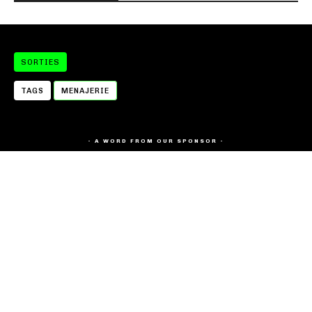
SORTIES
TAGS
MENAJERIE
- A WORD FROM OUR SPONSOR -