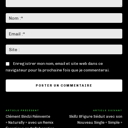
Commenter
:
No
:*
Ema
:*
Sit
:
Enregistrer mon nom, email et site web dans ce
navigateur pour la prochaine fois que je commenterai.
ARTICLE PRÉCÉDENT
ARTICLE SUIVANT
Clément Bindzi Réinvente
Skillz 8Figure Séduit avec son
« Naturally » avec un Remix
Nouveau Single « Simple »