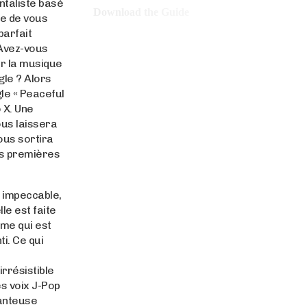
ntaliste basé
Download the Guide
le de vous
parfait
Avez-vous
ir la musique
gle ? Alors
gle « Peaceful
 X. Une
ous laissera
ous sortira
les premières
t impeccable,
lle est faite
ême qui est
i. Ce qui
irrésistible
s voix J-Pop
hanteuse