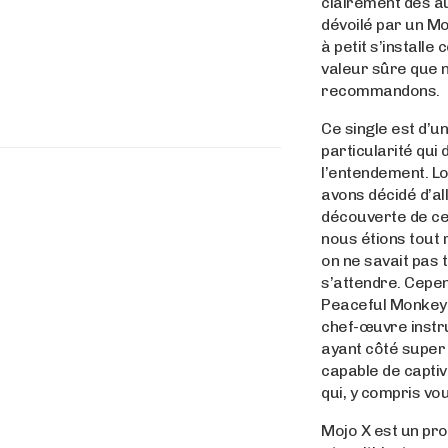
clairement des a
dévoilé par un Moj
à petit s’install
valeur sûre que 
recommandons.
Ce single est d’u
particularité qui
l’entendement. L
avons décidé d’all
découverte de c
nous étions tout 
on ne savait pas 
s’attendre. Cepen
Peaceful Monkey 
chef-œuvre inst
ayant côté super
capable de captiv
qui, y compris vo
Mojo X est un pr