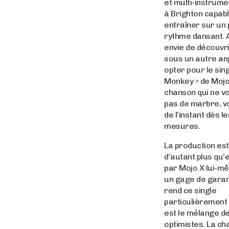
et multi-instrume
à Brighton capab
entraîner sur un 
rythme dansant. 
envie de découvr
sous un autre an
opter pour le sin
Monkey » de Mojo
chanson qui ne v
pas de marbre, v
de l’instant dès 
mesures.
La production es
d’autant plus qu’e
par Mojo X lui-m
un gage de garant
rend ce single
particulièrement 
est le mélange de
optimistes. La c