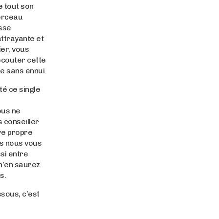
e tout son
orceau
sse
attrayante et
ier, vous
écouter cette
e sans ennui.
té ce single
ous ne
 conseiller
re propre
is nous vous
si entre
n’en saurez
s.
ssous, c’est