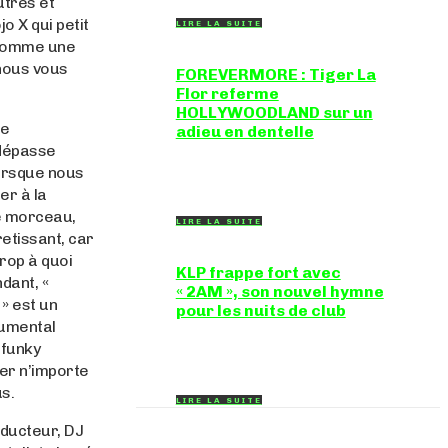
utres et
o X qui petit
LIRE LA SUITE
e comme une
nous vous
FOREVERMORE : Tiger La
Flor referme
HOLLYWOODLAND sur un
ne
adieu en dentelle
 dépasse
Certaines chansons ferment une
orsque nous
porte en douceur, sans clameur ni
rancune. "FOREVERMORE", titre de...
er à la
e morceau,
LIRE LA SUITE
retissant, car
trop à quoi
KLP frappe fort avec
dant, «
« 2AM », son nouvel hymne
» est un
pour les nuits de club
rumental
Certains morceaux n'ont pas besoin
 funky
d'explication : dès les premières
mesures, on sait exactement...
er n’importe
us.
LIRE LA SUITE
oducteur, DJ