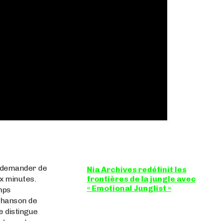
s demander de
Nia Archives redéfinit les
x minutes.
frontières de la jungle avec
« Emotional Junglist »
mps
chanson de
8,5 / 10 Figure incontournable du
renouveau de la scène breakbeat et
e distingue
drum'n'bass, la productrice...