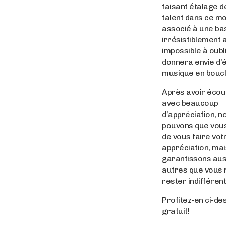
faisant étalage d
talent dans ce m
associé à une ba
irrésistiblement 
impossible à oubl
donnera envie d’
musique en boucl
Après avoir écou
avec beaucoup
d’appréciation, n
pouvons que vous
de vous faire vot
appréciation, ma
garantissons aus
autres que vous 
rester indifférent
Profitez-en ci-de
gratuit!