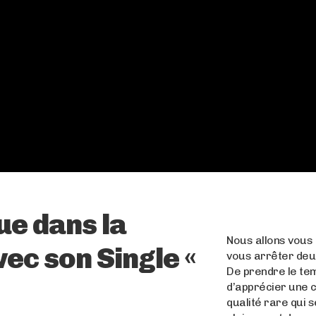
e dans la
Nous allons vou
ec son Single «
vous arrêter deu
De prendre le te
d’apprécier une 
qualité rare qui s